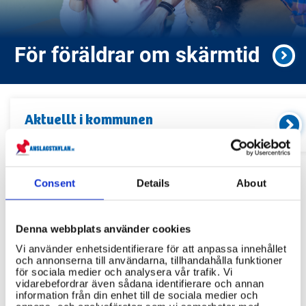
För föräldrar om skärmtid
Aktuellt i
kommunen
Kommande event och information
Consent
Details
About
Relaterade länkar
Servicekontor
Denna webbplats använder cookies
Vi använder enhetsidentifierare för att anpassa innehållet
Bibliotek
och annonserna till användarna, tillhandahålla funktioner
för sociala medier och analysera vår trafik. Vi
Idrottsanläggningar
vidarebefordrar även sådana identifierare och annan
information från din enhet till de sociala medier och
Återvinningscentraler