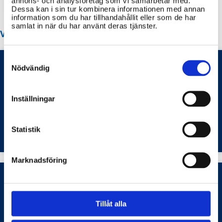
annons- och analysföretag som vi samarbetar med.
Dessa kan i sin tur kombinera informationen med annan
information som du har tillhandahållit eller som de har
samlat in när du har använt deras tjänster.
VANLIGA FRÅGOR OM STRÖMSTAD KOMMUN
Consent
Selection
Nödvändig
Hur ansöker jag om plats på fritidshem i
Inställningar
Strömstads kommun och vilka avgifter gäller?
Barn- och ungdomsutbildning
Statistik
Marknadsföring
Hur anmäler jag mitt barn till grundskolan i
Tillåt alla
Strömstads kommun och hur fungerar
skolvalet?