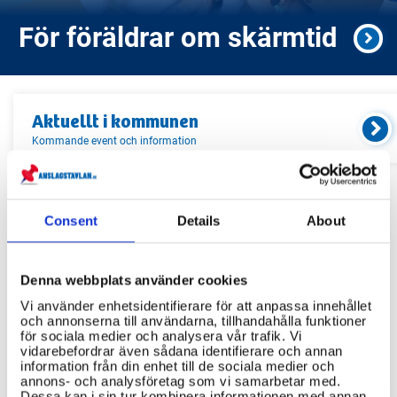
För föräldrar om skärmtid
Aktuellt i
kommunen
Kommande event och information
Relaterade länkar
Consent
Details
About
Servicekontor
Denna webbplats använder cookies
Bibliotek
Vi använder enhetsidentifierare för att anpassa innehållet
Idrottsanläggningar
och annonserna till användarna, tillhandahålla funktioner
för sociala medier och analysera vår trafik. Vi
Återvinningscentraler
vidarebefordrar även sådana identifierare och annan
information från din enhet till de sociala medier och
annons- och analysföretag som vi samarbetar med.
Dessa kan i sin tur kombinera informationen med annan