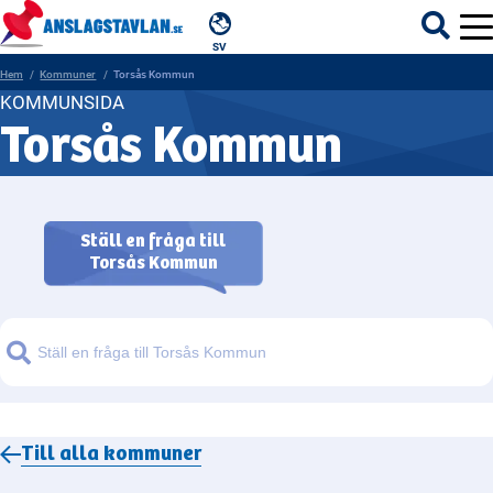
SV
Hem
Kommuner
Torsås Kommun
KOMMUNSIDA
Torsås Kommun
ÄMNEN
MYNDIGHETER
Ställ en fråga till
Torsås Kommun
REGIONER
KOMMUNER
Sök
Till alla
kommuner