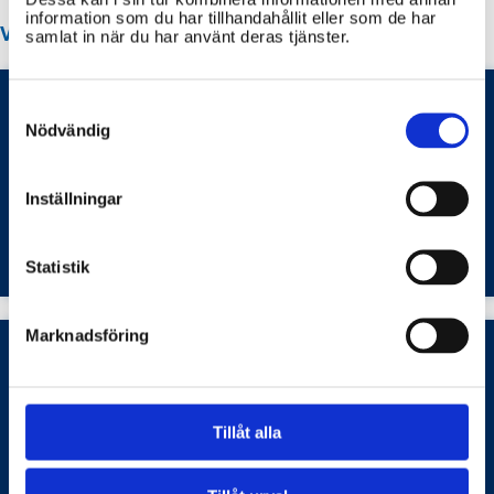
information som du har tillhandahållit eller som de har
VANLIGA FRÅGOR OM TORSÅS KOMMUN
samlat in när du har använt deras tjänster.
Consent
Selection
Nödvändig
Hur ansöker jag om fritidsplats i Torsås
kommun och vilka avgifter gäller för
fritidshemmet?
Inställningar
Barn- och ungdomsutbildning
Statistik
Marknadsföring
Hur anmäler jag mitt barn till grundskolan i
Torsås kommun och hur fungerar skolvalet?
Tillåt alla
Barn- och ungdomsutbildning