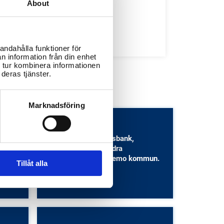
About
Bibliotek
Idrottsanläggningar
Återvinningscentraler
andahålla funktioner för
n information från din enhet
 tur kombinera informationen
deras tjänster.
Marknadsföring
s för
Information om platsbank,
på
fritidsgårdar och andra
n om
anläggningar i Tranemo kommun.
 om
Tillåt alla
Civila samhället och idrott