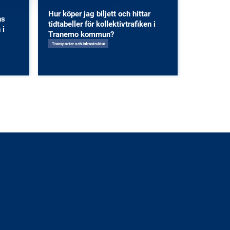
Hur köper jag biljett och hittar
ns
tidtabeller för kollektivtrafiken i
 i
Tranemo kommun?
Transporter och infrastruktur