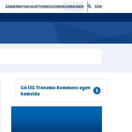
ÄMNEN
MYNDIGHETER
REGIONER
KOMMUNER
SÖK
Gå till
Tranemo Kommun
s egen
hemsida