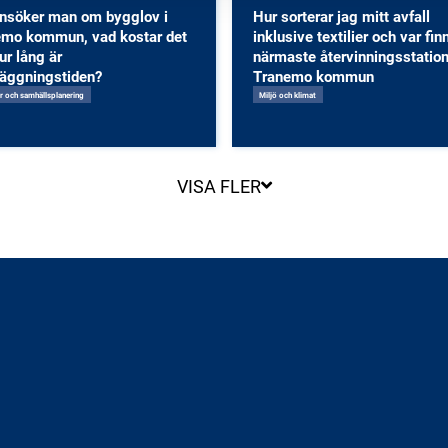
ansöker man om bygglov i
Hur sorterar jag mitt avfall
emo kommun, vad kostar det
inklusive textilier och var fin
ur lång är
närmaste återvinningsstation
läggningstiden?
Tranemo kommun
r och samhällsplanering
Miljö och klimat
VISA FLER