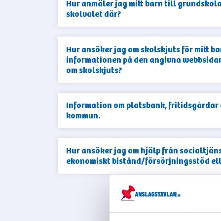
Hur anmäler jag mitt barn till grundsko
skolvalet där?
Hur ansöker jag om skolskjuts för mitt 
informationen på den angivna webbsidan
om skolskjuts?
Information om platsbank, fritidsgårda
kommun.
Hur ansöker jag om hjälp från socialtjän
ekonomiskt bistånd/försörjningsstöd el
VIS