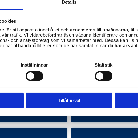
Details
cookies
e för att anpassa innehållet och annonserna till användarna, tillh
vår trafik. Vi vidarebefordrar även sådana identifierare och anna
nnons- och analysföretag som vi samarbetar med. Dessa kan i sin
har tillhandahållit eller som de har samlat in när du har använt 
Inställningar
Statistik
Hur ansöker jag om skolskjut
mitt barn i Tranemo kommun
nmäler jag mitt barn till
utifrån endast informationen 
dskolan i Tranemo kommun
den angivna webbsidan, äve
ur fungerar skolvalet där?
den sidan inte verkar handla
Tillåt urval
ch ungdomsutbildning
skolskjuts?
Barn- och ungdomsutbildning