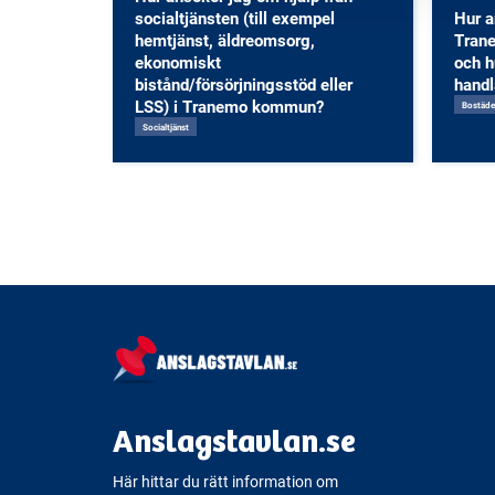
socialtjänsten (till exempel
Hur 
hemtjänst, äldreomsorg,
Tran
ekonomiskt
och h
bistånd/försörjningsstöd eller
hand
LSS) i Tranemo kommun?
Bostäde
Socialtjänst
Anslagstavlan.se
Här hittar du rätt information om