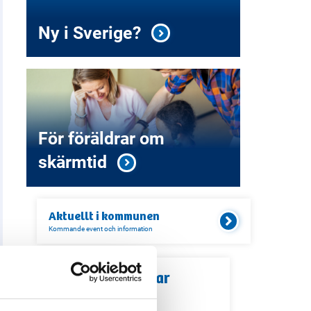
Ny i Sverige?
För föräldrar om
skärmtid
Aktuellt i
kommunen
Kommande event och information
Relaterade länkar
Servicekontor