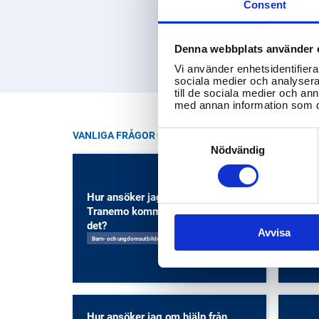
Consent
Denna webbplats använder 
Vi använder enhetsidentifierar
sociala medier och analysera 
till de sociala medier och a
med annan information som du 
Consent
VANLIGA FRÅGOR OM TRANEMO KOMMUN
Selection
Nödvändig
Hur ansöker jag om fritidshem i
Hur a
Tranemo kommun och vad kostar
grun
det?
och h
Avvisa
Barn- och ungdomsutbildning
Barn- o
Hur ansöker jag om hjälp från