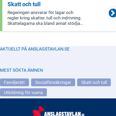
Skatt och tull
Regeringen ansvarar för lagar och
regler kring skatter, tull och indrivning.
Skattelagarna ska bland annat stödja
ekonomiska mål, skapa bra
förutsättningar för företag och
investeringar, och göra det enkelt för
medborgare och företag att betala rätt
AKTUELLT PÅ ANSLAGSTAVLAN.SE
skatt
MEST SÖKTA ÄMNEN
Familjerätt
Socialförsäkringar
Skatt och tull
Utbildning för vuxna