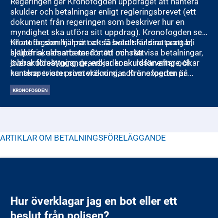
Regeringen ger Kronofogden uppdraget att hantera
skulder och betalningar enligt regleringsbrevet (ett
dokument från regeringen som beskriver hur en
myndighet ska utföra sitt uppdrag). Kronofogden ser
till att de som har rätt att få betalt får sina pengar,
Kronofogden hjälper också svårt skuldsatta att bli
hjälper skuldsatta med stöd och rättvisa betalningar,
skuldfria, samarbetar för att minska
jobbar förebyggande, erbjuder skuldsanering och
överskuldsättning, granskar konkursförvaltare, ökar
hanterar tvister som vräkningar. Kronofogden är
kunskaper om privatekonomi, och är experter på
neutrala i alla ärenden.
skuldsättningens effekter.
KRONOFOGDEN
ARTIKLAR OM
BETALNINGSFÖRELÄGGANDE
Hur överklagar jag en bot eller ett
beslut från polisen?