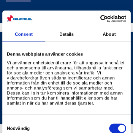
Consent
Details
About
Vad händer om jag inte betalar min
Denna webbplats använder cookies
hyra och ärendet hamnar hos
Vi använder enhetsidentifierare för att anpassa innehållet
Kronofogden?
och annonserna till användarna, tillhandahålla funktioner
för sociala medier och analysera vår trafik. Vi
Kronofogden kan besluta om utmätning av dina
vidarebefordrar även sådana identifierare och annan
information från din enhet till de sociala medier och
tillgångar för att täcka hyresskulden och även ta ut en
annons- och analysföretag som vi samarbetar med.
avgift för handläggningen.
Dessa kan i sin tur kombinera informationen med annan
information som du har tillhandahållit eller som de har
samlat in när du har använt deras tjänster.
ARBETSDOMSTOLEN
KRONOFOGDEN
Consent
Selection
Nödvändig