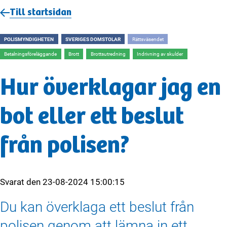
Till startsidan
POLISMYNDIGHETEN
SVERIGES DOMSTOLAR
Rättsväsendet
Betalningsföreläggande
Brott
Brottsutredning
Indrivning av skulder
Hur överklagar jag en
bot eller ett beslut
från polisen?
Svarat den
23-08-2024 15:00:15
Du kan överklaga ett beslut från
polisen genom att lämna in ett