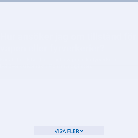
Hur ansöker jag om tillstånd för
vapen eller fyrverkerier?
För att få tillstånd att inneha vapen eller fyrverkerier
behöver du kontakta Polismyndigheten.
Hur begär jag ut en offentlig
handling från polisen?
Du kan begära ut en offentlig handling från polisen genom
att skicka in en skriftlig begäran.
VISA FLER