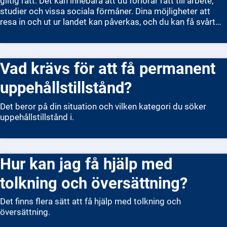
giltig rätt. Det kan innebära att du förlorar rätt till arbete,
studier och vissa sociala förmåner. Dina möjligheter att
resa in och ut ur landet kan påverkas, och du kan få svårt
att beviljas nytt tillstånd senare. Men om du ansökte om
förlängning innan tillståndet löpte ut, får du ofta stanna
kvar i Sverige tills Migrationsverket fattar beslut. Det
Vad krävs för att få permanent
betyder att du kan fortsätta bo här lagligt under
beslutstiden. Om din ansökan avslås, kan du bli skyldig att
uppehållstillstånd?
lämna landet och riskera att få avslag på ny ansökan om du
varit utan giltigt tillstånd.
Det beror på din situation och vilken kategori du söker
uppehållstillstånd i.
Hur kan jag få hjälp med
tolkning och översättning?
Det finns flera sätt att få hjälp med tolkning och
översättning.