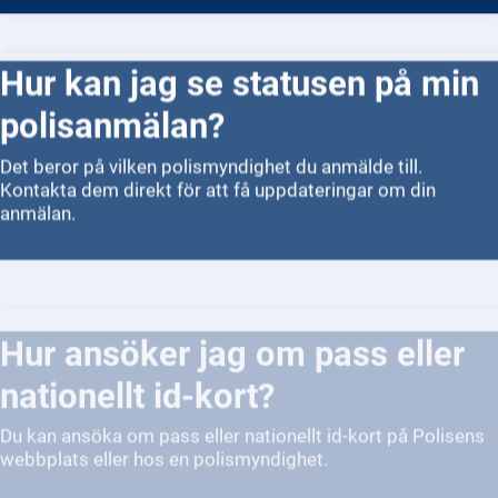
Hur kan jag se statusen på min
polisanmälan?
Det beror på vilken polismyndighet du anmälde till.
Kontakta dem direkt för att få uppdateringar om din
anmälan.
Hur ansöker jag om pass eller
nationellt id-kort?
Du kan ansöka om pass eller nationellt id-kort på Polisens
webbplats eller hos en polismyndighet.