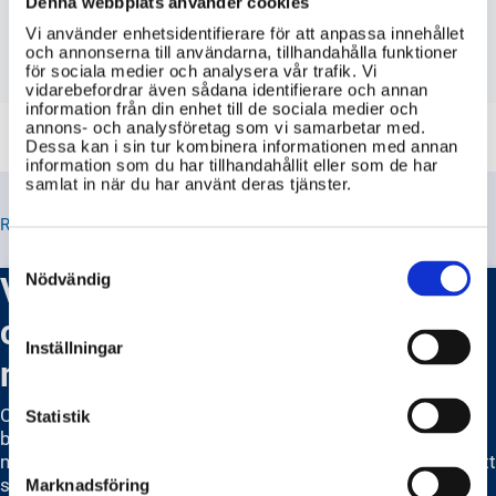
Denna webbplats använder cookies
Finns det någon tidsfrist för att
Vi använder enhetsidentifierare för att anpassa innehållet
överklaga ett beslut från polisen?
och annonserna till användarna, tillhandahålla funktioner
för sociala medier och analysera vår trafik. Vi
vidarebefordrar även sådana identifierare och annan
information från din enhet till de sociala medier och
annons- och analysföretag som vi samarbetar med.
Dessa kan i sin tur kombinera informationen med annan
information som du har tillhandahållit eller som de har
samlat in när du har använt deras tjänster.
RELATERADE TIPS
Consent
Selection
Vilka är de vanligaste
Nödvändig
cyberhoten och hur skyddar jag
Inställningar
mig mot dem?
Cyberhot är ett ständigt växande hot som kan påverka
Statistik
både privatpersoner och företag. Det är viktigt att vara
medveten om de vanligaste hoten och vidta åtgärder för att
skydda sig.
Marknadsföring