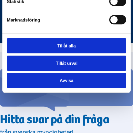
Statistik
skattemedel.
EKONOMISTYRNINGSVERKET
RIKSDAGENS
Marknadsföring
Tillåt alla
Tillåt urval
Avvisa
Ställ din fråga
Hitta svar på din fråga
från svenska myndigheter!