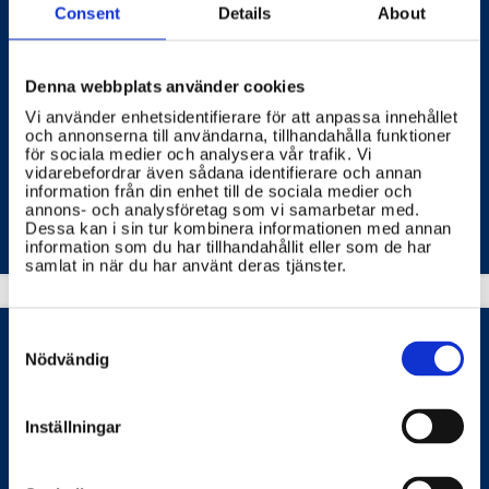
Consent
Details
About
Hur följer ESV upp statens ekonomiska
resultat?
Denna webbplats använder cookies
ESV följer upp statens ekonomiska resultat genom
att samla in och analysera data från olika
Vi använder enhetsidentifierare för att anpassa innehållet
myndigheter och organisationer.
och annonserna till användarna, tillhandahålla funktioner
för sociala medier och analysera vår trafik. Vi
vidarebefordrar även sådana identifierare och annan
EKONOMISTYRNINGSVERKET
information från din enhet till de sociala medier och
annons- och analysföretag som vi samarbetar med.
Dessa kan i sin tur kombinera informationen med annan
information som du har tillhandahållit eller som de har
samlat in när du har använt deras tjänster.
Consent
Selection
Nödvändig
Vad innebär ekonomisk styrning av
myndigheter?
Inställningar
Ekonomisk styrning av myndigheter handlar om att
säkerställa effektiv och ändamålsenlig användning av