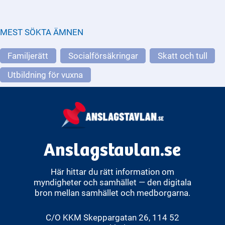
MEST SÖKTA ÄMNEN
Familjerätt
Socialförsäkringar
Skatt och tull
Utbildning för vuxna
Anslagstavlan.se
Här hittar du rätt information om
myndigheter och samhället — den digitala
bron mellan samhället och medborgarna.
C/O KKM Skeppargatan 26, 114 52