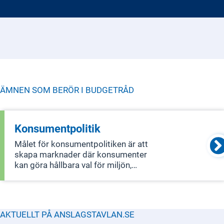
ÄMNEN SOM BERÖR I
BUDGETRÅD
Konsumentpolitik
Målet för konsumentpolitiken är att
skapa marknader där konsumenter
kan göra hållbara val för miljön,
samhället och ekonomin. För att
uppnå detta behövs lagar som ger
starkt skydd för konsumenter,
effektiva sätt att lösa tvister och
AKTUELLT PÅ ANSLAGSTAVLAN.SE
enkelt tillgängligt st