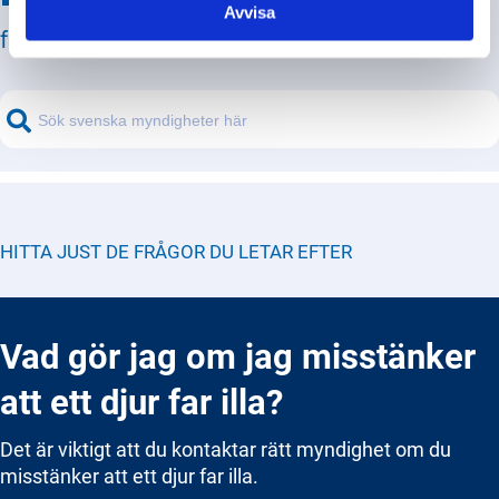
Avvisa
från svenska myndigheter!
HITTA JUST DE FRÅGOR DU LETAR EFTER
Vad gör jag om jag misstänker
att ett djur far illa?
Det är viktigt att du kontaktar rätt myndighet om du
misstänker att ett djur far illa.