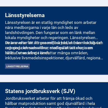
Länsstyrelserna
Länsstyrelsen är en statlig myndighet som arbetar
nära medborgarna i varje län och leds av
landshövdingen. Den fungerar som en länk mellan
lokala myndigheter och regeringen. Länsstyrelsen
strävar efter att förena miljöskydd, ekonomisk tillväxt
De ansvarar för att genomföra beslut från riksdag och
och goda levnadsvillkor, med målet att skapa en
regering och samordnar statliga aktiviteter inom
hållbar utveckling i länet.
länet. Deras arbete omfattar många områden,
inklusive livsmedelsinspektioner, djurvälfärd, regional
tillväxt, infrastrukturplanering, hållbar
LÄNSSTYRELSERNA
samhällsplanering, energi och klimat, kulturmiljö,
katastrofskydd, naturvård, folkhälsa, jordbruk, fiske,
jämställdhet och integration.
Statens jordbruksverk (SJV)
Jordbruksverket arbetar för att främja ökad och
hållbar matproduktion samt god djurvälfärd i hela