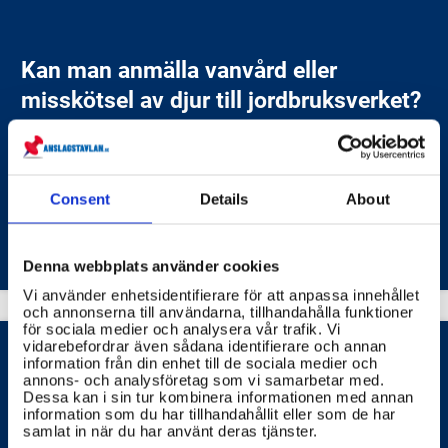
Kan man anmälla vanvård eller
misskötsel av djur till jordbruksverket?
Ja, du kan anmäla misstänkt vanvård eller misskötsel
av djur till Jordbruksverket.
Consent
Details
About
STATENS JORDBRUKSVERK (SJV)
Denna webbplats använder cookies
Vi använder enhetsidentifierare för att anpassa innehållet
och annonserna till användarna, tillhandahålla funktioner
för sociala medier och analysera vår trafik. Vi
vidarebefordrar även sådana identifierare och annan
information från din enhet till de sociala medier och
annons- och analysföretag som vi samarbetar med.
Dessa kan i sin tur kombinera informationen med annan
information som du har tillhandahållit eller som de har
Hur anmäler man en Veterinär?
samlat in när du har använt deras tjänster.