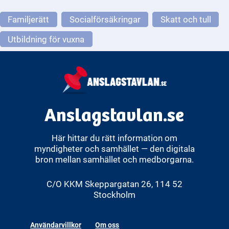
Familjerätt
Socialförsäkringar
Skatt och tull
Utbildning för vuxna
Anslagstavlan.se
Här hittar du rätt information om
myndigheter och samhället — den digitala
bron mellan samhället och medborgarna.
C/O KKM Skeppargatan 26, 114 52
Stockholm
Användarvillkor
Om oss