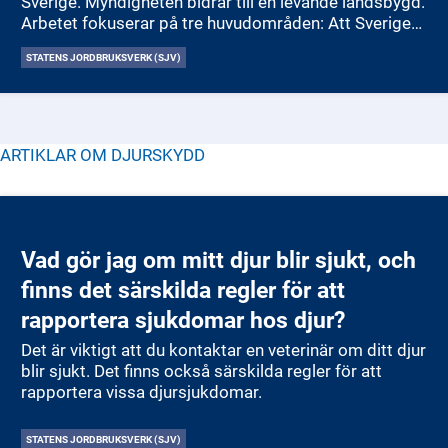
Sverige. Myndigheten bidrar till en levande landsbygd.
Arbetet fokuserar på tre huvudområden: Att Sverige
ska ha en konkurrenskraftig, hållbar och lönsam
STATENS JORDBRUKSVERK (SJV)
matproduktion som ökar. Att Sverige ska nå sina
miljömål och att produktionen ska bli mer
resurseffektiv. Att Sverige ska ha ett bra skydd för
djur, växter och hälsa.
Jordbruksverket sätter upp mål och delmål för att
ARTIKLAR OM
DJURSKYDD
styra arbetet och följer kontinuerligt upp hur väl
målen uppnås. Resultaten redovisas i
årsredovisningen.
Vad gör jag om mitt djur blir sjukt, och
finns det särskilda regler för att
rapportera sjukdomar hos djur?
Det är viktigt att du kontaktar en veterinär om ditt djur
blir sjukt. Det finns också särskilda regler för att
rapportera vissa djursjukdomar.
STATENS JORDBRUKSVERK (SJV)