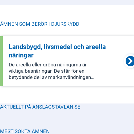
ÄMNEN SOM BERÖR I
DJURSKYDD
Landsbygd, livsmedel och areella
näringar
De areella eller gröna näringarna är
viktiga basnäringar. De står för en
betydande del av markanvändningen
på landsbygden och har en unik roll
som förvaltare av landskapets natur-
och kulturvärden. Detta ger
förutsättningar för att bedriva annan
AKTUELLT PÅ ANSLAGSTAVLAN.SE
näringsve
MEST SÖKTA ÄMNEN