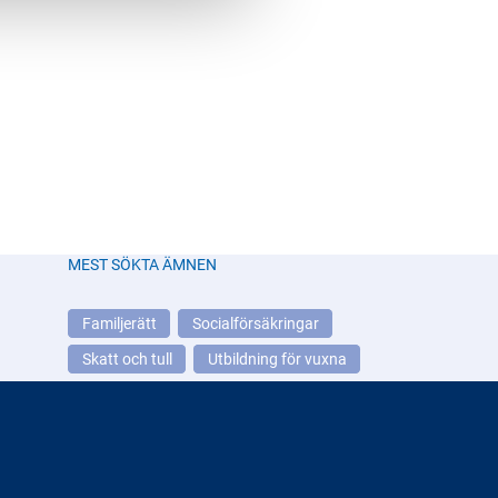
MEST SÖKTA ÄMNEN
Familjerätt
Socialförsäkringar
Skatt och tull
Utbildning för vuxna