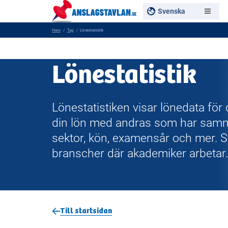
Svenska
Hem
Tag
Lönestatistik
Lönestatistik
Lönestatistiken visar lönedata för 
din lön med andras som har samma 
sektor, kön, examensår och mer. St
branscher där akademiker arbetar.
Till startsidan