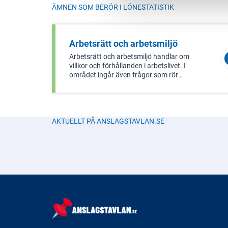
ÄMNEN SOM BERÖR I
LÖNESTATISTIK
Arbetsrätt och arbetsmiljö
Arbetsrätt och arbetsmiljö handlar om
villkor och förhållanden i arbetslivet. I
området ingår även frågor som rör
lönebildning och medling vid
arbetstvister. Goda arbetsvillkor och
en bra arbetsmiljö bidrar till en hög
produktivitet i svensk ekonomi som
AKTUELLT PÅ ANSLAGSTAVLAN.SE