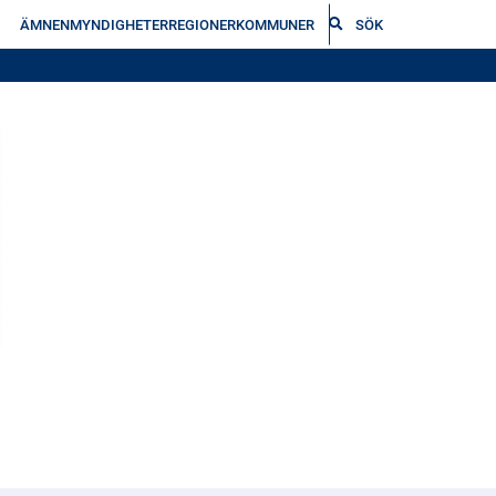
ÄMNEN
MYNDIGHETER
REGIONER
KOMMUNER
SÖK