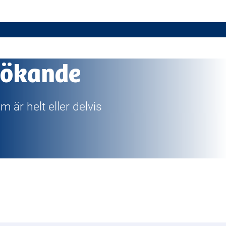
sökande
är helt eller delvis