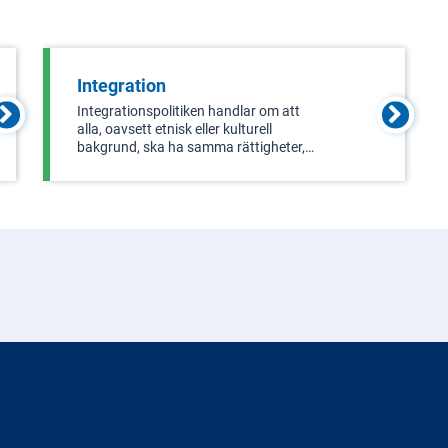
Integration
Integrationspolitiken handlar om att
alla, oavsett etnisk eller kulturell
bakgrund, ska ha samma rättigheter,
skyldigheter och möjligheter. Detta
uppnås främst genom åtgärder inom
arbetsmarknad, utbildning, hälsa och
bostäder. För att hjälpa nyanlända inv