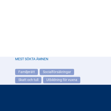
MEST SÖKTA ÄMNEN
Familjerätt
Socialförsäkringar
Skatt och tull
Utbildning för vuxna