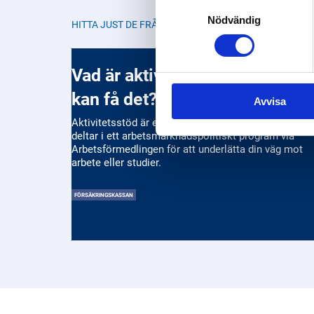
Consent
Selection
Nödvändig
HITTA JUST DE FRÅGOR DU LETAR EFTER
Vad är aktivitetsstöd och vem
kan få det?
Avvisa
Aktivitetsstöd är ett ekonomiskt bidrag till dig som
deltar i ett arbetsmarknadspolitiskt program via
Arbetsförmedlingen för att underlätta din väg mot
arbete eller studier.
FÖRSÄKRINGSKASSAN