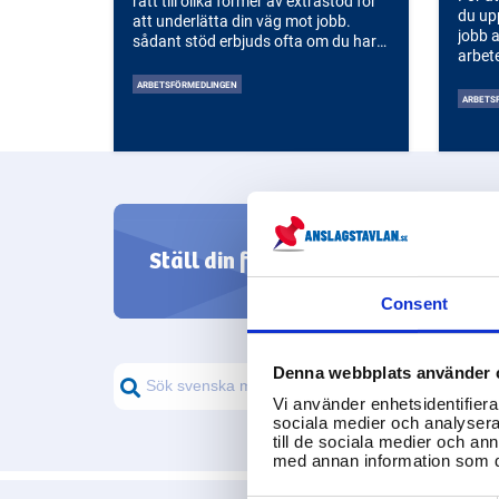
rätt till olika former av extrastöd för
du upp
att underlätta din väg mot jobb.
jobb a
sådant stöd erbjuds ofta om du har
arbet
varit arbetslös länge, har
funktionsnedsättning eller
ARBETSFÖRMEDLINGEN
hälsoproblem, eller när det finns
ARBETS
särskilda hinder för att komma in på
arbetsmarknaden. Exempel på stöd
kan vara att få hjälp av handledare,
praktikplats, bidrag till lön eller
hjälpmedel, eller att delta i särskilda
program som kombinerar utbildning
Hitta s
med stödinsatser. Om du deltar i ett
Ställ din fråga
av dessa stödprogram kan du också
ha rätt till ersättning – till exempel
från svenska m
aktivitetsstöd eller
Consent
utvecklingsersättning – samtidigt
som du söker jobb. Många stöd
insatser skräddarsys utifrån dina
Denna webbplats använder 
behov. Arbetsförmedlingen gör en
individuell bedömning för att se vilket
Vi använder enhetsidentifierar
stöd du behöver och har rätt till.
sociala medier och analysera 
till de sociala medier och a
med annan information som du 