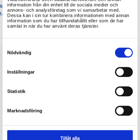
information från din enhet till de sociala medier och
https://www.lantmateriet.se/sv/om-
annons- och analysföretag som vi samarbetar med.
lantmateriet/Sjalvservice/mina-sidor/
Dessa kan i sin tur kombinera informationen med annan
information som du har tillhandahållit eller som de har
samlat in när du har använt deras tjänster.
Consent
Selection
Nödvändig
lantmateriet.se
Inställningar
Statistik
skatteverket.se
Marknadsföring
VIKTIG INFORMATION
Vilken information om
Tillåt alla