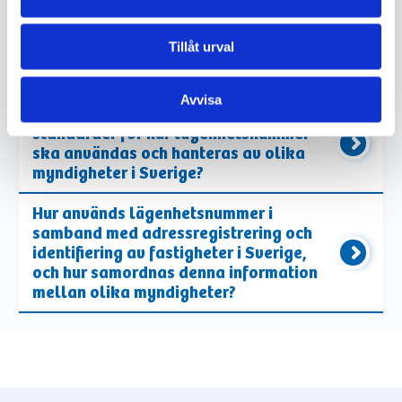
lägenhetsnummer används av svenska
myndigheter i nationella register och
Tillåt urval
databaser, och hur säkerställs
sekretessen kring denna information?
Avvisa
Finns det nationella riktlinjer eller
standarder för hur lägenhetsnummer
ska användas och hanteras av olika
myndigheter i Sverige?
Hur används lägenhetsnummer i
samband med adressregistrering och
identifiering av fastigheter i Sverige,
och hur samordnas denna information
mellan olika myndigheter?