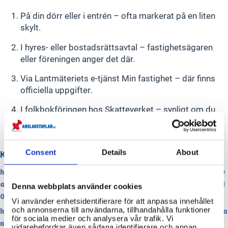
På din dörr eller i entrén – ofta markerat på en liten
skylt.
I hyres- eller bostadsrättsavtal – fastighetsägaren
eller föreningen anger det där.
Via Lantmäteriets e-tjänst Min fastighet – där finns
officiella uppgifter.
I folkbokföringen hos Skatteverket – synligt om du
loggar in på Mina sidor.
Consent
Details
About
KÄLLOR
https://www.skatteverket.se/privat/etjansterochblanketter/sv
arpavanligafragor/lagenhetsnummer.4.1a098b721295c544e1f8
Denna webbplats använder cookies
0001254.html
Vi använder enhetsidentifierare för att anpassa innehållet
och annonserna till användarna, tillhandahålla funktioner
https://www.skatteverket.se/privat/folkbokforing/flyttanmala
för sociala medier och analysera vår trafik. Vi
n/lagenhetsnummer.4.18e1b10334ebe8bc8000595.html
vidarebefordrar även sådana identifierare och annan