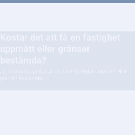
Kostar det att få en fastighet
uppmätt eller gränser
bestämda?
Ja, det kostar vanligtvis att få en fastighet uppmätt eller
gränser bestämda.
Vad menas med
fastighetsgränser?
Fastighetsgränser markerar var en fastighet slutar och en
annan börjar. De är viktiga för att avgöra vem som äger vad
och för att undvika tvister.