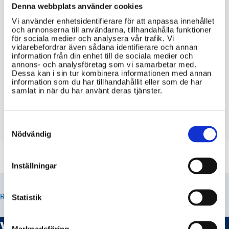
Vilka är de viktigaste sakerna att ha
Denna webbplats använder cookies
hemma för att kunna ta emot
Vi använder enhetsidentifierare för att anpassa innehållet
information från myndigheter vid ett
och annonserna till användarna, tillhandahålla funktioner
strömavbrott?
för sociala medier och analysera vår trafik. Vi
vidarebefordrar även sådana identifierare och annan
information från din enhet till de sociala medier och
Hur länge bör man kunna klara sig på
annons- och analysföretag som vi samarbetar med.
egen hand med innehållet i krislådan?
Dessa kan i sin tur kombinera informationen med annan
information som du har tillhandahållit eller som de har
samlat in när du har använt deras tjänster.
Var hittar jag den officiella checklista
för vad som bör ingå i en krislåda enligt
svenska myndigheter?
Consent
Selection
Nödvändig
Inställningar
RELATERADE TIPS
Statistik
Vad är VMA (Viktigt