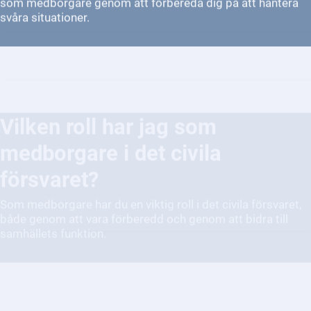
Vilken roll har jag som
medborgare i det civila
försvaret?
Som medborgare har du en viktig roll i det civila försvaret,
både genom att vara förberedd och genom att bidra till
samhällets funktion.
Vad ska jag göra om det utlyses
höjd beredskap eller