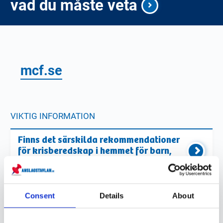
vad du måste veta
mcf.se
VIKTIG INFORMATION
Finns det särskilda rekommendationer
för krisberedskap i hemmet för barn,
äldre eller husdjur?
Hur ska man tänka kring förvaring och
hållbarhet för livsmedel och vatten i ett
Consent
Details
About
krislager?