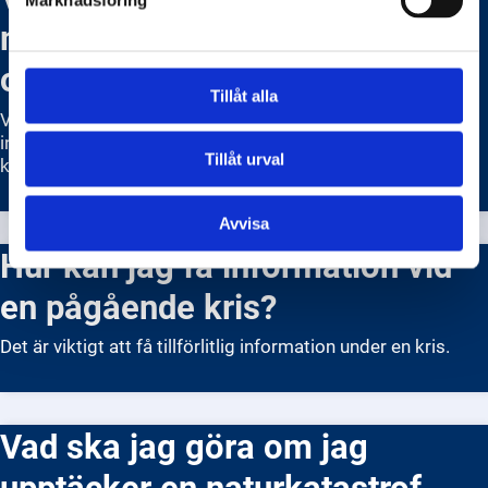
Marknadsföring
meddelande till allmänheten)
och hur fungerar det?
Tillåt alla
VMA är ett system för att snabbt nå ut med viktig
information till allmänheten i händelse av kris eller
Tillåt urval
katastrof.
Avvisa
Hur kan jag få information vid
en pågående kris?
Det är viktigt att få tillförlitlig information under en kris.
Vad ska jag göra om jag
upptäcker en naturkatastrof,