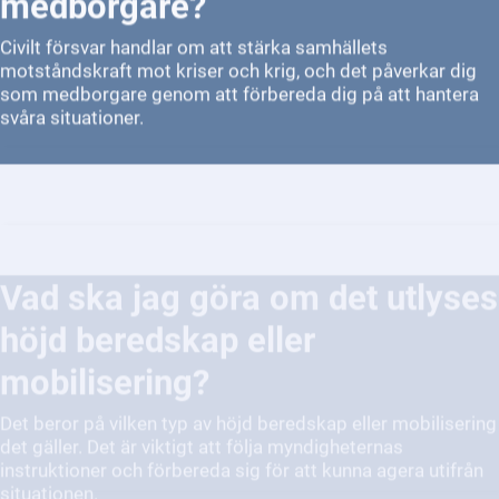
Civilt försvar handlar om att stärka samhällets
motståndskraft mot kriser och krig, och det påverkar dig
som medborgare genom att förbereda dig på att hantera
svåra situationer.
Vad ska jag göra om det utlyses
höjd beredskap eller
mobilisering?
Det beror på vilken typ av höjd beredskap eller mobilisering
det gäller. Det är viktigt att följa myndigheternas
instruktioner och förbereda sig för att kunna agera utifrån
situationen.