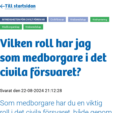
Till startsidan
MYNDIGHETEN FÖR CIVILT FÖRSVAR
Civilt försvar
Krisberedskap
Krishantering
Medborgarskap
Krisberedskap
Vilken roll har jag
som medborgare i det
civila försvaret?
Svarat den
22-08-2024 21:12:28
Som medborgare har du en viktig
roll i det civila försvaret, både genom