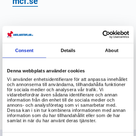
mcf.se
VIKTIG INFORMATION
Hur kan jag förbereda mig för att bidra
till det civila försvaret?
Consent
Details
About
Vad är mina skyldigheter och
rättigheter som medborgare i det civila
Denna webbplats använder cookies
försvaret?
Vi använder enhetsidentifierare för att anpassa innehållet
och annonserna till användarna, tillhandahålla funktioner
för sociala medier och analysera vår trafik. Vi
Vilka uppgifter kan jag förväntas att
vidarebefordrar även sådana identifierare och annan
utföra i ett krigs- eller krisläge?
information från din enhet till de sociala medier och
annons- och analysföretag som vi samarbetar med.
Dessa kan i sin tur kombinera informationen med annan
information som du har tillhandahållit eller som de har
samlat in när du har använt deras tjänster.