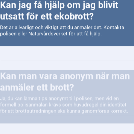
utsatt för ett ekobrott?
Det är allvarligt och viktigt att du anmäler det. Kontakta
polisen eller Naturvårdsverket för att få hjälp.
Kan man vara anonym när man
anmäler ett brott?
Ja, du kan lämna tips anonymt till polisen, men vid en
formell polisanmälan krävs som huvudregel din identitet
för att brottsutredningen ska kunna genomföras korrekt.