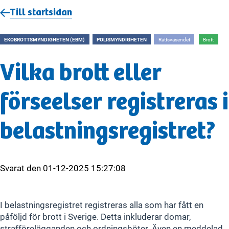
Till startsidan
EKOBROTTSMYNDIGHETEN (EBM)
POLISMYNDIGHETEN
Rättsväsendet
Brott
Vilka brott eller
förseelser registreras i
belastningsregistret?
Svarat den
01-12-2025 15:27:08
I belastningsregistret registreras alla som har fått en
påföljd för brott i Sverige. Detta inkluderar domar,
strafförelägganden och ordningsböter. Även en meddelad