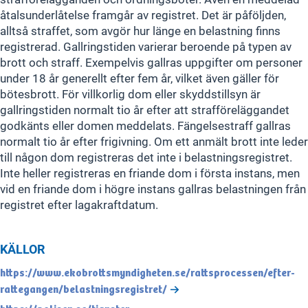
åtalsunderlåtelse framgår av registret. Det är påföljden,
alltså straffet, som avgör hur länge en belastning finns
registrerad. Gallringstiden varierar beroende på typen av
brott och straff. Exempelvis gallras uppgifter om personer
under 18 år generellt efter fem år, vilket även gäller för
bötesbrott. För villkorlig dom eller skyddstillsyn är
gallringstiden normalt tio år efter att strafföreläggandet
godkänts eller domen meddelats. Fängelsestraff gallras
normalt tio år efter frigivning. Om ett anmält brott inte leder
till någon dom registreras det inte i belastningsregistret.
Inte heller registreras en friande dom i första instans, men
vid en friande dom i högre instans gallras belastningen från
registret efter lagakraftdatum.
KÄLLOR
https://www.ekobrottsmyndigheten.se/rattsprocessen/efter-
rattegangen/belastningsregistret/