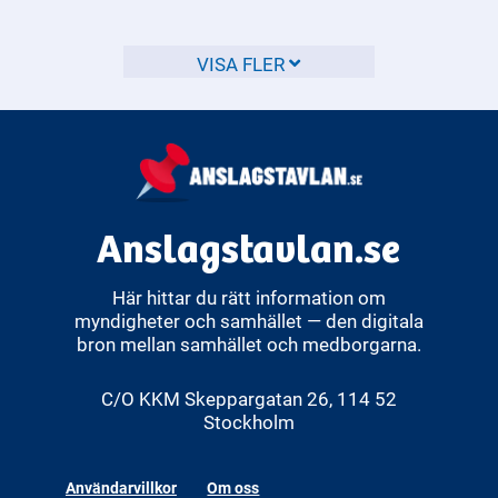
ansökan till Migrationsverket. Det kallas för att ansöka om
svenskt medborgarskap. För att bli beviljad
medborgarskap krävs det bland annat att du har bott i
VISA FLER
Sverige en viss tid, har en ordnad ekonomi och kan styrka
din identitet. Du ansöker enklast digitalt via
Migrationsverkets e-tjänst, men det går även att skicka in
en pappersblankett. När du har skickat in din ansökan kan
handläggningen ta flera månader. Blir du godkänd får du ett
beslut hemskickat. Att vara svensk medborgare innebär att
du har fulla rättigheter i Sverige, till exempel rösträtt i
Anslagstavlan.se
riksdagsvalet.
Här hittar du rätt information om
myndigheter och samhället — den digitala
bron mellan samhället och medborgarna.
C/O KKM Skeppargatan 26, 114 52
Stockholm
Användarvillkor
Om oss