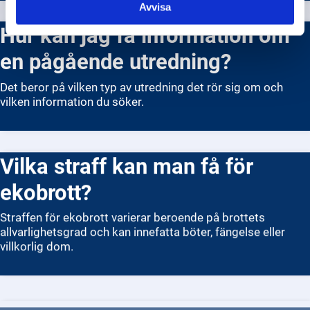
fram. Men om du gör en polisanmälan som kan leda till en
Avvisa
utredning kan polisen behöva kontaktuppgifter för att
Hur kan jag få information om
kunna ställa frågor eller använda dig som vittne. I sådana
fall kan det bli svårt att vara helt anonym. Det är viktigt att
en pågående utredning?
skilja på att tipsa och att anmäla. När du tipsar kan du vara
anonym. När du anmäler ett brott kan polisen behöva mer
Det beror på vilken typ av utredning det rör sig om och
information. Genom att berätta det du vet hjälper du till att
vilken information du söker.
öka tryggheten i samhället.
Vilka straff kan man få för
ekobrott?
Straffen för ekobrott varierar beroende på brottets
allvarlighetsgrad och kan innefatta böter, fängelse eller
villkorlig dom.
Kan jag få hjälp om jag blivit