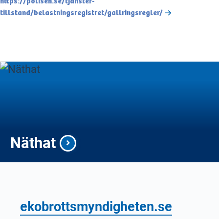
https://polisen.se/tjanster-
tillstand/belastningsregistret/gallringsregler/
Näthat
ekobrottsmyndigheten.se