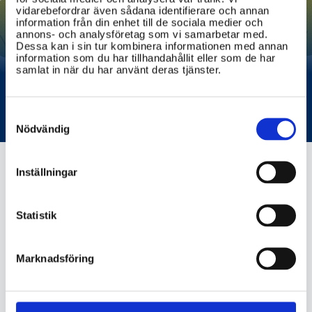
vidarebefordrar även sådana identifierare och annan
information från din enhet till de sociala medier och
annons- och analysföretag som vi samarbetar med.
Dessa kan i sin tur kombinera informationen med annan
information som du har tillhandahållit eller som de har
samlat in när du har använt deras tjänster.
Mönstring och värnplikt
Consent
Selection
Nödvändig
Inställningar
migrationsverket.se
Statistik
Marknadsföring
VIKTIG INFORMATION
Vilka myndigheter är ansvariga för