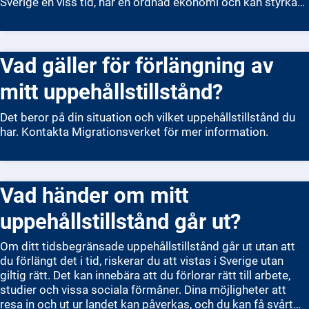
Sverige en viss tid, har en ordnad ekonomi och kan styrka
din identitet. Du ansöker enklast digitalt via
Migrationsverkets e-tjänst, men det går även att skicka in
en pappersblankett. När du har skickat in din ansökan kan
Vad gäller för förlängning av
handläggningen ta flera månader. Blir du godkänd får du ett
beslut hemskickat. Att vara svensk medborgare innebär att
mitt uppehållstillstånd?
du har fulla rättigheter i Sverige, till exempel rösträtt i
riksdagsvalet.
Det beror på din situation och vilket uppehållstillstånd du
har. Kontakta Migrationsverket för mer information.
Vad händer om mitt
uppehållstillstånd går ut?
Om ditt tidsbegränsade uppehållstillstånd går ut utan att
du förlängt det i tid, riskerar du att vistas i Sverige utan
giltig rätt. Det kan innebära att du förlorar rätt till arbete,
studier och vissa sociala förmåner. Dina möjligheter att
resa in och ut ur landet kan påverkas, och du kan få svårt