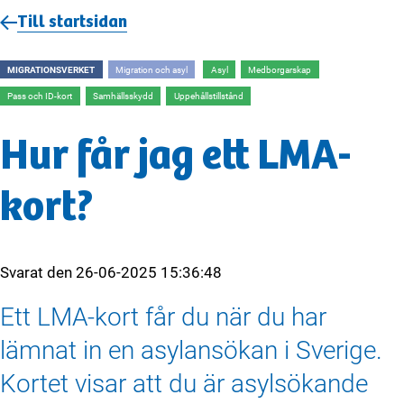
Till startsidan
MIGRATIONSVERKET
Migration och asyl
Asyl
Medborgarskap
Pass och ID-kort
Samhällsskydd
Uppehållstillstånd
Hur får jag ett LMA-
kort?
Svarat den
26-06-2025 15:36:48
Ett LMA-kort får du när du har
lämnat in en asylansökan i Sverige.
Kortet visar att du är asylsökande