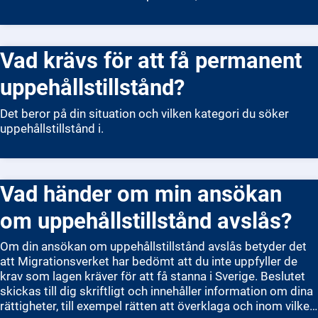
att beviljas nytt tillstånd senare. Men om du ansökte om
förlängning innan tillståndet löpte ut, får du ofta stanna
kvar i Sverige tills Migrationsverket fattar beslut. Det
Vad krävs för att få permanent
betyder att du kan fortsätta bo här lagligt under
beslutstiden. Om din ansökan avslås, kan du bli skyldig att
uppehållstillstånd?
lämna landet och riskera att få avslag på ny ansökan om du
varit utan giltigt tillstånd.
Det beror på din situation och vilken kategori du söker
uppehållstillstånd i.
Vad händer om min ansökan
om uppehållstillstånd avslås?
Om din ansökan om uppehållstillstånd avslås betyder det
att Migrationsverket har bedömt att du inte uppfyller de
krav som lagen kräver för att få stanna i Sverige. Beslutet
skickas till dig skriftligt och innehåller information om dina
rättigheter, till exempel rätten att överklaga och inom vilken