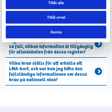
utfärdandet av LMA-kort i Sverige, och
Tillåt alla
finns det någon central
informationskälla eller webbplats där
Tillåt urval
jag kan hitta kontaktuppgifter och
ansökningsförfaranden?
Avvisa
Finns det någon nationell databas eller
register över utfärdda LMA-kort, och i
så fall, vilken information är tillgänglig
för allmänheten från dessa register?
Vilka krav ställs för att erhålla ett
LMA-kort, och var kan jag hitta den
fullständiga informationen om dessa
krav på nationell nivå?