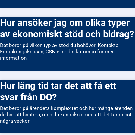
tid. Om beslutet vinner laga kraft och du befinner dig i
Sverige måste du lämna landet inom den tid som anges. Du
riskerar annars att vistas olagligt och kan få återrese­
Hur ansöker jag om olika typer
förbud. Det är viktigt att du läser beslutet noggrant och
agerar i god tid.
av ekonomiskt stöd och bidrag?
Det beror på vilken typ av stöd du behöver. Kontakta
Försäkringskassan, CSN eller din kommun för mer
information.
Hur lång tid tar det att få ett
svar från DO?
Det beror på ärendets komplexitet och hur många ärenden
de har att hantera, men du kan räkna med att det tar minst
några veckor.