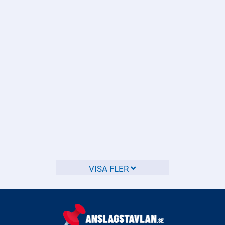
Det är viktigt att du hör av dig om du misstänker att någon
far illa inom vården.
Vilka regler gäller för
hastighetsgränser på olika
typer av vägar?
Hastighetsgränserna i Sverige varierar beroende på vilken
typ av väg du kör på.
VISA FLER