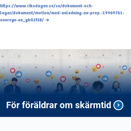
https://www.riksdagen.se/sv/dokument-och-
lagar/dokument/motion/med-anledning-av-prop.-19969761-
oversyn-av_gk02t58/
För föräldrar om skärmtid