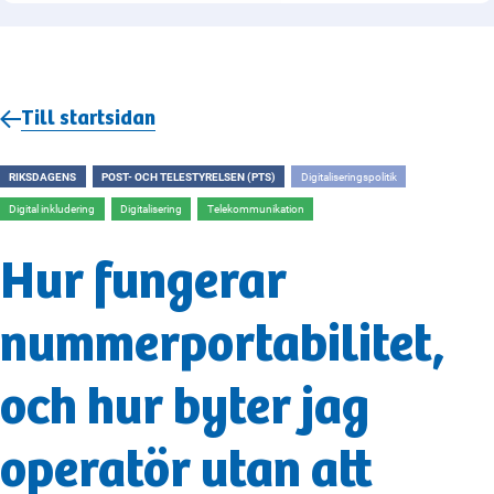
Till startsidan
RIKSDAGENS
POST- OCH TELESTYRELSEN (PTS)
Digitaliseringspolitik
Digital inkludering
Digitalisering
Telekommunikation
Hur fungerar
nummerportabilitet,
och hur byter jag
operatör utan att