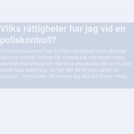
Vilka rättigheter har jag vid en
poliskontroll?
Vid en poliskontroll har du flera rättigheter som skyddar
dig som individ. Polisen får stoppa dig och begära dina
identitetshandlingar om det finns misstanke om brott eller
annan laga anledning. Du har rätt att få veta varför du
stoppas. Om polisen vill visitera dig ska det finnas rimlig
misstanke om att du bär vapen, narkotika eller andra farliga
föremål. Polisen får inte använda mer tvång än vad som
krävs, och alla åtgärder ska ske med respekt och hänsyn.
Du kan också neka att svara om du är misstänkt för brott,
men polisen kan då fortsätta utreda.
Vad gör jag om jag misstänker
att någon far illa eller att det
förekommer missförhållanden
inom vården?