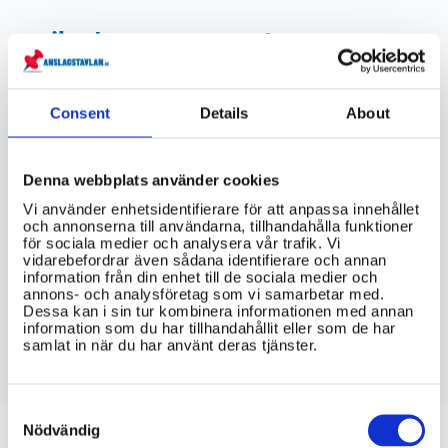
riksdagen.se
pts.se
Consent
Details
About
VIKTIG INFORMATION
Hur lång tid tar det vanligtvis att flytta
Denna webbplats använder cookies
sitt telefonnummer till en ny operatör?
Vi använder enhetsidentifierare för att anpassa innehållet
och annonserna till användarna, tillhandahålla funktioner
för sociala medier och analysera vår trafik. Vi
Vad kostar det att flytta sitt
vidarebefordrar även sådana identifierare och annan
telefonnummer till en ny operatör?
information från din enhet till de sociala medier och
annons- och analysföretag som vi samarbetar med.
Dessa kan i sin tur kombinera informationen med annan
Finns det några begränsningar eller
information som du har tillhandahållit eller som de har
undantag som gäller
samlat in när du har använt deras tjänster.
nummerportabilitet i Sverige?
Consent
Selection
Nödvändig