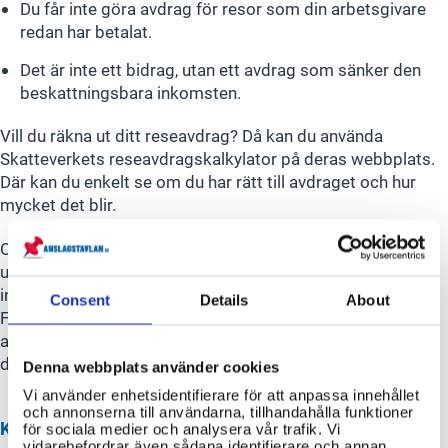
Du får inte göra avdrag för resor som din arbetsgivare
redan har betalat.
Det är inte ett bidrag, utan ett avdrag som sänker den
beskattningsbara inkomsten.
Vill du räkna ut ditt reseavdrag? Då kan du använda
Skatteverkets reseavdragskalkylator på deras webbplats.
Där kan du enkelt se om du har rätt till avdraget och hur
mycket det blir.
Oavsett metod du väljer, se till att kontrollera att
uppgifterna i din deklaration stämmer överens med
informationen du fått från arbetsgivare, bank,
Consent
Details
About
Försäkringskassan etc. innan du skickar in den. Vid
användning av app eller e-tjänst kan du enkelt kontrollera
detta innan du skickar in deklarationen.
Denna webbplats använder cookies
Vi använder enhetsidentifierare för att anpassa innehållet
och annonserna till användarna, tillhandahålla funktioner
KÄLLOR
för sociala medier och analysera vår trafik. Vi
vidarebefordrar även sådana identifierare och annan