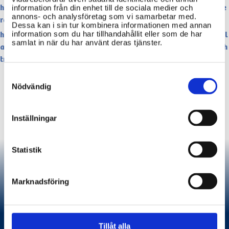
https://www.skatteverket.se/privat/deklaration/sahardeklare
information från din enhet till de sociala medier och
annons- och analysföretag som vi samarbetar med.
rardu.4.2b543913a42158acf800013564.html
Dessa kan i sin tur kombinera informationen med annan
information som du har tillhandahållit eller som de har
https://www.skatteverket.se/privat/etjansterochblanketter/all
samlat in när du har använt deras tjänster.
aetjanster/skatteverketsapp.4.152108eb12c9f03824f8000924.h
tml
Consent
Selection
Nödvändig
Inställningar
Statistik
Marknadsföring
Vad du behöver veta inför
Tillåt alla