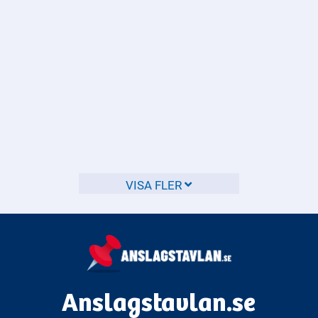
används för att redovisa moms som du har betalat eller
fått tillbaka.
När är det dags att deklarera?
Deklarationen ska göras senast den 2 maj varje år. Du ska
deklarera för dina inkomster varje år – det är en skyldighet.
Deklarationen lämnas in elektroniskt eller på papper inom
VISA FLER
den tid som fastställs av myndigheten. Deklarationen kan
skickas ut elektroniskt eller med post och du kan börja fylla
i din deklaration redan när tjänsten öppnas. Om du har fått
skjuta upp deklarationen måste du respektera det
förlängda datumet. Att deklarera i tid är viktigt för att
undvika avgifter och fördröjningar i skatteåterbäringen.
Anslagstavlan.se