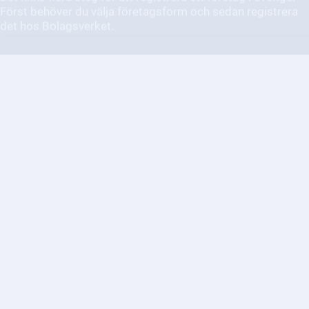
Vad händer om jag betalar för
lite eller för mycket skatt?
Det beror på hur mycket du betalat för lite eller för mycket
och vad det gäller.
Hur fungerar
momsdeklarationen?
Momsdeklarationen är en viktig del av skattesystemet och