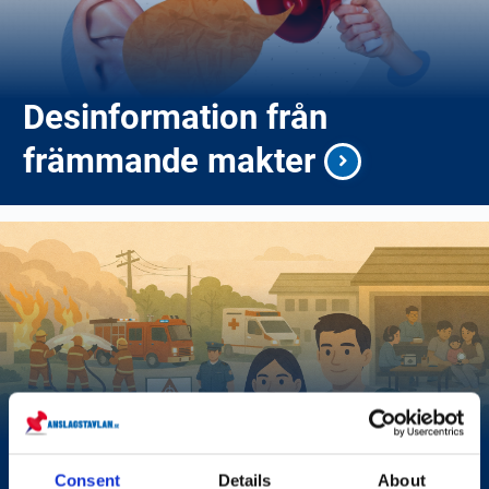
Desinformation från
främmande makter
Krisberedskap i Sverige –
Consent
Details
About