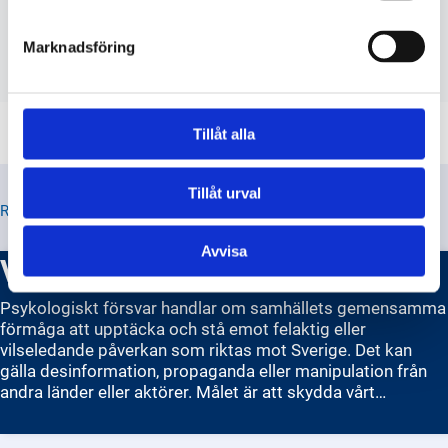
Finns det nationella riktlinjer eller
kampanjer för att bekämpa
Marknadsföring
desinformation i Sverige?
Tillåt alla
Tillåt urval
RELATERADE TIPS
Avvisa
Vad är psykologiskt försvar?
Psykologiskt försvar handlar om samhällets gemensamma
förmåga att upptäcka och stå emot felaktig eller
vilseledande påverkan som riktas mot Sverige. Det kan
gälla desinformation, propaganda eller manipulation från
andra länder eller aktörer. Målet är att skydda vårt
demokratiska samhälle, våra institutioner och människors
förtroende för dem. Alla behövs i detta — myndigheter,