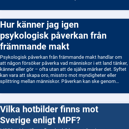
uppfattningar och beslut. MPF stödjer myndigheter,
kommuner, företag och organisationer med utbildning och
kunskap för att stärka motståndskraften i samhället.
Hur känner jag igen
Arbetet är en viktig del i att värna demokratin,
samhällsfunktionen och den öppna debatten. Söker man
psykologisk påverkan från
svar på vad MPF gör för att skydda Sverige mot
påverkansoperationer, så handlar det om att göra
främmande makt
samhället medvetet, förberett och motståndskraftigt.
Psykologisk påverkan från främmande makt handlar om
att någon försöker påverka vad människor i ett land tänker,
känner eller gör – ofta utan att de själva märker det. Syftet
kan vara att skapa oro, misstro mot myndigheter eller
splittring mellan människor. Påverkan kan ske genom
sociala medier, nyheter, rykten eller personliga kontakter.
För att känna igen psykologisk påverkan är det viktigt att
vara källkritisk. Fråga dig vem som står bakom
Vilka hotbilder finns mot
informationen, vad syftet verkar vara och om flera
oberoende källor bekräftar samma sak. Var också
Sverige enligt MPF?
uppmärksam på budskap som väcker starka känslor, som
ilska eller rädsla – de används ofta för att försvaga ditt
MPF har identifierat flera hotbilder mot Sverige, som