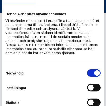
vad du måste veta
Denna webbplats använder cookies
Vi använder enhetsidentifierare för att anpassa innehållet
och annonserna till användarna, tillhandahålla funktioner
för sociala medier och analysera vår trafik. Vi
mpf.se
vidarebefordrar även sådana identifierare och annan
information från din enhet till de sociala medier och
annons- och analysföretag som vi samarbetar med.
Dessa kan i sin tur kombinera informationen med annan
information som du har tillhandahållit eller som de har
samlat in när du har använt deras tjänster.
VIKTIG INFORMATION
Hur kan svenska myndigheter hjälpa
Consent
Selection
medborgare att identifiera och undvika
Nödvändig
desinformation?
Inställningar
Vilka resurser finns tillgängliga för att
hjälpa svenska medborgare att bedöma
källkritik och information på nätet?
Statistik