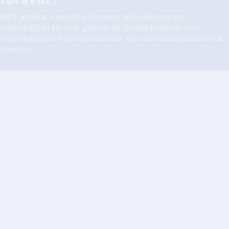
Vilka begränsningar finns i
yttrandefriheten?
Yttrandefriheten är en grundläggande rättighet men den har
vissa begränsningar för att skydda andra viktiga värden.
Hur påverkas samhället av
desinformation?