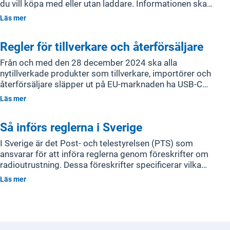
du vill köpa med eller utan laddare. Informationen ska
framgå genom märkning på förpackningen samt i
Läs mer
bruksanvisningen. Dessutom ska produktens
laddningskapacitet anges så att du vet vilken typ av
Regler för tillverkare och återförsäljare
laddare som krävs.
Från och med den 28 december 2024 ska alla
nytillverkade produkter som tillverkare, importörer och
återförsäljare släpper ut på EU-marknaden ha USB-C
uttag. Konsumenter ska erbjudas att köpa produkter
Läs mer
utan laddare. Föreskrifter ställer krav på märkning och
information om laddningskapacitet, samt att produkten
Så införs reglerna i Sverige
uppfyller CE-märkning enligt EU:s regler.
I Sverige är det Post- och telestyrelsen (PTS) som
ansvarar för att införa reglerna genom föreskrifter om
radioutrustning. Dessa föreskrifter specificerar vilka
tekniska krav som gäller för att få sätta produkter med
Läs mer
radiosändare eller -mottagare på marknaden inom EU.
Reglerna är en del av EU:s arbete för en mer
harmoniserad och hållbar marknad för elektronik.