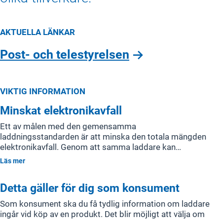
AKTUELLA LÄNKAR
Post- och telestyrelsen
VIKTIG INFORMATION
Minskat elektronikavfall
Ett av målen med den gemensamma
laddningsstandarden är att minska den totala mängden
elektronikavfall. Genom att samma laddare kan
användas till flera produkter, minskar behovet av att
Läs mer
köpa nya laddare vid varje nyinköp. Det innebär en
potentiell miljöbesparing, både i form av mindre avfall
Detta gäller för dig som konsument
och minskad resursförbrukning i tillverkningsledet.
Som konsument ska du få tydlig information om laddare
ingår vid köp av en produkt. Det blir möjligt att välja om