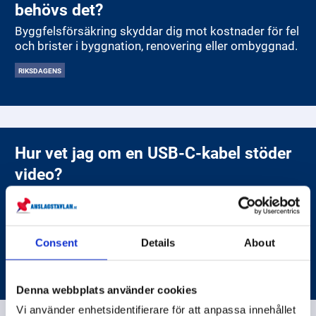
behövs det?
Byggfelsförsäkring skyddar dig mot kostnader för fel
och brister i byggnation, renovering eller ombyggnad.
RIKSDAGENS
Hur vet jag om en USB-C-kabel stöder
video?
Alla USB-C-kablar är inte lika. Om du vill använda en
USB-C-kabel för att koppla din dator till en skärm
måste kabeln stödja videoöverföring, vilket ofta
kallas för "DisplayPort Alt Mode". Tyvärr syns det
Consent
Details
About
sällan direkt på kabeln. För att vara säker bör du
SVERIGES TELEVISION
POST- OCH TELESTYRELSEN (PTS)
kontrollera produktbeskrivningen från tillverkaren.
Leta efter termer som "stöd för video", "DisplayPort",
Denna webbplats använder cookies
"Alt Mode" eller "4K support". Många så kallade "data-
Vi använder enhetsidentifierare för att anpassa innehållet
och laddkablar" stöder bara laddning och filöverföring