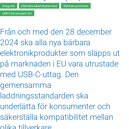
Köpguide
Elektriska säkerhetsstandard
Elektriska produkter
USB-C blir standard i EU
Från och med den 28 december 
2024 ska alla nya bärbara 
elektronikprodukter som släpps ut 
på marknaden i EU vara utrustade 
med USB-C-uttag. Den 
gemensamma 
laddningsstandarden ska 
underlätta för konsumenter och 
säkerställa kompatibilitet mellan 
olika tillverkare.