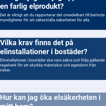
utförs på rätt sätt och att du inte hamnar i juridiska eller
en farlig elprodukt?
försäkringsrelaterade problem.
Det är viktigt att du rapporterar det omedelbart till berörda
myndigheter för att säkerställa säkerheten för alla.
Vilka krav finns det på
elinstallationer i bostäder?
Elinstallationer i bostäder ska vara säkra och följa gällande
regelverk för att skydda människor och egendom från
risker.
Hur kan jag öka elsäkerheten i
mitt hem?