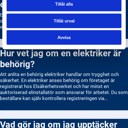
elinstallationer i hemmet?
Tillåt alla
Elinstallationer i hemmet regleras av strikta
säkerhetsföreskrifter för att skydda dig och din familj från
Tillåt urval
elchocker och bränder.
Avvisa
Hur vet jag om en elektriker är
behörig?
Att anlita en behörig elektriker handlar om trygghet och
säkerhet. En elektriker anses behörig om företaget är
registrerat hos Elsäkerhetsverket och har minst en
auktoriserad elinstallatör som ansvarar för arbetet. Du som
beställare kan själv kontrollera registreringen via
myndighetens e‑tjänst. Det är inte bara elektrikerns titel
som räknas — företaget måste ha godkända rutiner och
följa regelverket för elinstallationer. Genom att kontrollera
Vad gör jag om jag upptäcker
register och be om intyg försäkrar du dig om att arbetet