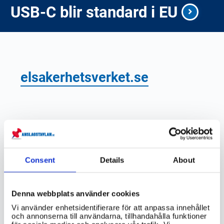
USB-C blir standard i EU
elsakerhetsverket.se
VIKTIG INFORMATION
Vilka är de vanligaste orsakerna till
elstötar i Sverige?
Consent
Details
About
Finns det någon statistik tillgänglig om
antalet elstötar i Sverige per år?
Denna webbplats använder cookies
Vi använder enhetsidentifierare för att anpassa innehållet
Vad är det bästa sättet att skydda sig
och annonserna till användarna, tillhandahålla funktioner