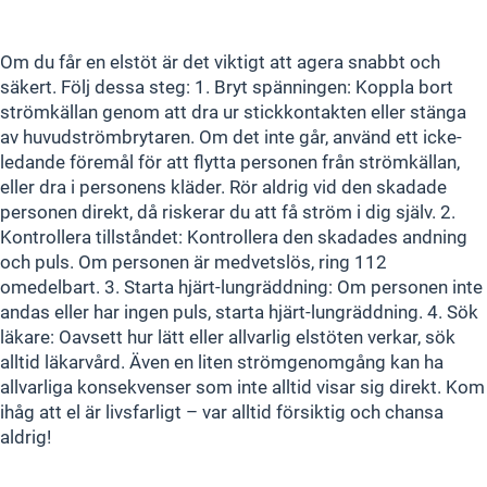
Om du får en elstöt är det viktigt att agera snabbt och
säkert. Följ dessa steg: 1. Bryt spänningen: Koppla bort
strömkällan genom att dra ur stickkontakten eller stänga
av huvudströmbrytaren. Om det inte går, använd ett icke-
ledande föremål för att flytta personen från strömkällan,
eller dra i personens kläder. Rör aldrig vid den skadade
personen direkt, då riskerar du att få ström i dig själv. 2.
Kontrollera tillståndet: Kontrollera den skadades andning
och puls. Om personen är medvetslös, ring 112
omedelbart. 3. Starta hjärt-lungräddning: Om personen inte
andas eller har ingen puls, starta hjärt-lungräddning. 4. Sök
läkare: Oavsett hur lätt eller allvarlig elstöten verkar, sök
alltid läkarvård. Även en liten strömgenomgång kan ha
allvarliga konsekvenser som inte alltid visar sig direkt. Kom
ihåg att el är livsfarligt – var alltid försiktig och chansa
aldrig!