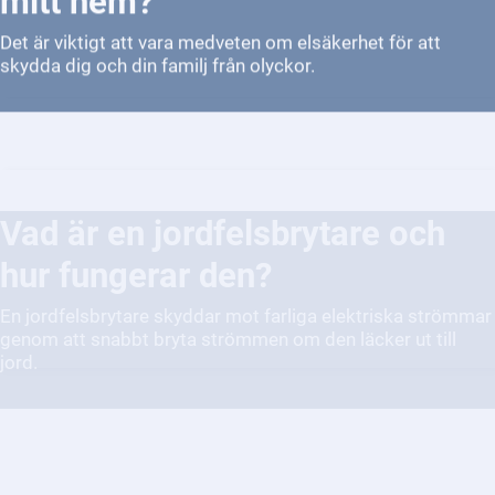
Det är viktigt att vara medveten om elsäkerhet för att
skydda dig och din familj från olyckor.
Vad är en jordfelsbrytare och
hur fungerar den?
En jordfelsbrytare skyddar mot farliga elektriska strömmar
genom att snabbt bryta strömmen om den läcker ut till
jord.
Vad gör jag om jag misstänker
att en elinstallation är felaktig?