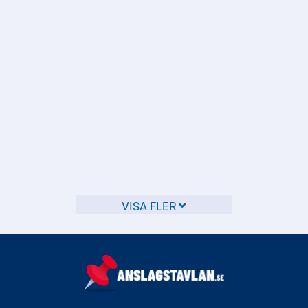
Kontakta en behörig elektriker för att kontrollera
elinstallationen.
Vilka regler gäller för
elinstallationer utomhus?
Reglerna för elinstallationer utomhus styrs av flera lagar
och förordningar för att säkerställa säkerhet och funktion.
VISA FLER