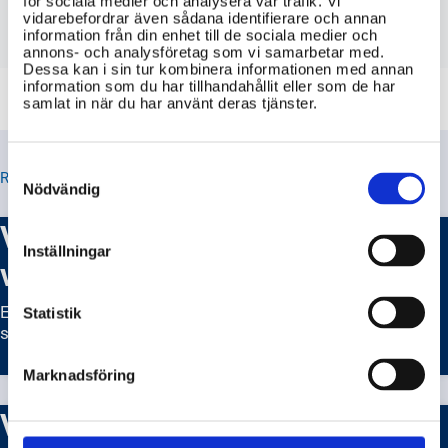
mot elstötar i hemmet och på
för sociala medier och analysera vår trafik. Vi
vidarebefordrar även sådana identifierare och annan
arbetsplatsen?
information från din enhet till de sociala medier och
annons- och analysföretag som vi samarbetar med.
Dessa kan i sin tur kombinera informationen med annan
information som du har tillhandahållit eller som de har
samlat in när du har använt deras tjänster.
Consent
RELATERADE TIPS
Selection
Nödvändig
Vad är Elsäkerhetsverket och
Inställningar
vad gör de?
Elsäkerhetsverket är en myndighet som arbetar för att
Statistik
skydda människor från risker med el.
Marknadsföring
Vilka regler gäller för