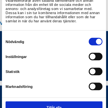
vidarebefordrar även sådana identifierare och annan
Återvinningscentraler
information från din enhet till de sociala medier och
annons- och analysföretag som vi samarbetar med.
Dessa kan i sin tur kombinera informationen med annan
information som du har tillhandahållit eller som de har
samlat in när du har använt deras tjänster.
VANLIGA FRÅGOR OM ÄLVSBYN KOMMUN
Consent
Selection
Nödvändig
Hur ansöker jag om parkeringstillstånd för
rörelsehindrade i Älvsbyns kommun?
Inställningar
Bostäder och samhällsplanering
Statistik
Marknadsföring
Hur gör jag en orosanmälan i Älvsbyns
Tillåt alla