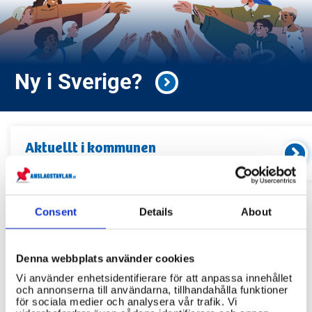
Ny i Sverige?
Aktuellt i
kommunen
Kommande event och information
Consent
Details
About
Relaterade länkar
Servicekontor
Denna webbplats använder cookies
Bibliotek
Vi använder enhetsidentifierare för att anpassa innehållet
och annonserna till användarna, tillhandahålla funktioner
Idrottsanläggningar
för sociala medier och analysera vår trafik. Vi