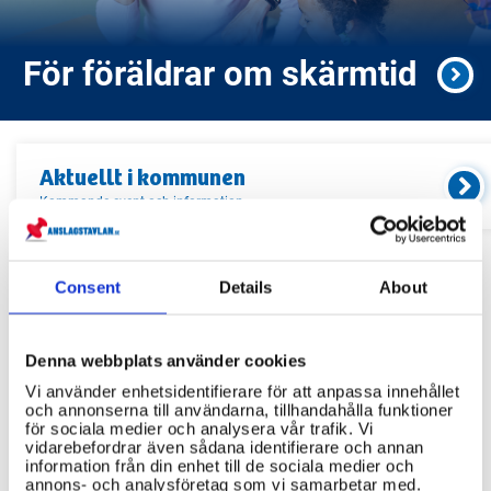
För föräldrar om skärmtid
Aktuellt i
kommunen
Kommande event och information
Relaterade länkar
Consent
Details
About
Servicekontor
Denna webbplats använder cookies
Bibliotek
Vi använder enhetsidentifierare för att anpassa innehållet
och annonserna till användarna, tillhandahålla funktioner
Idrottsanläggningar
för sociala medier och analysera vår trafik. Vi
vidarebefordrar även sådana identifierare och annan
Återvinningscentraler
information från din enhet till de sociala medier och
annons- och analysföretag som vi samarbetar med.