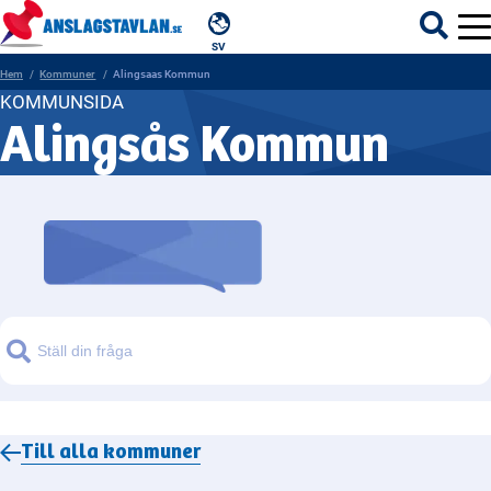
SV
Hem
Kommuner
Alingsaas Kommun
KOMMUNSIDA
Alingsås Kommun
ÄMNEN
MYNDIGHETER
REGIONER
KOMMUNER
Sök
Till alla
kommuner