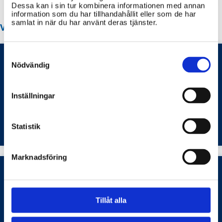
Dessa kan i sin tur kombinera informationen med annan
information som du har tillhandahållit eller som de har
samlat in när du har använt deras tjänster.
VANLIGA FRÅGOR OM ALINGSÅS KOMMUN
Consent
Selection
Nödvändig
Hur gör jag en felanmälan gällande gator,
gatubelysning eller vatten- och
Inställningar
avloppsproblem i Alingsås kommun?
Bostäder och samhällsplanering
Statistik
Marknadsföring
Hur ansöker jag om parkeringstillstånd för
rörelsehindrad och hur fungerar
Tillåt alla
parkeringsavgifter i Alingsås kommun?