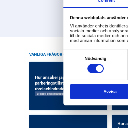
Consent
Denna webbplats använder 
Vi använder enhetsidentifierar
sociala medier och analysera 
till de sociala medier och a
med annan information som du 
Consent
VANLIGA FRÅGOR OM BURLÖV KOMMUN
Selection
Nödvändig
Hur ansöker jag om
Hur k
parkeringstillstånd för
elevh
rörelsehindrade?
Avvisa
Barn- o
Bostäder och samhällsplanering
Hur a