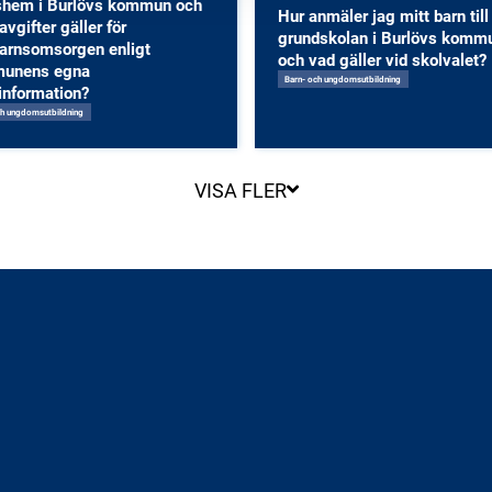
dshem i Burlövs kommun och
Hur anmäler jag mitt barn till
avgifter gäller för
grundskolan i Burlövs komm
arnsomsorgen enligt
och vad gäller vid skolvalet?
unens egna
Barn- och ungdomsutbildning
information?
ch ungdomsutbildning
VISA FLER