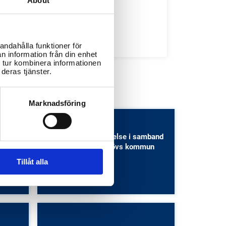
About
Bibliotek
Idrottsanläggningar
Återvinningscentraler
andahålla funktioner för
n information från din enhet
 tur kombinera informationen
deras tjänster.
Marknadsföring
Vad innebär kungörelse i samband
med bygglov i Burlövs kommun
och hur går den till?
Tillåt alla
Bostäder och samhällsplanering