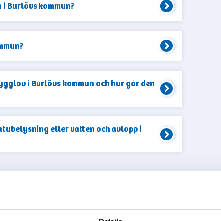
n i Burlövs kommun?
ommun?
ygglov i Burlövs kommun och hur går den
tubelysning eller vatten och avlopp i
A FLER