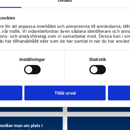
Details
cookies
e för att anpassa innehållet och annonserna till användarna, tillh
vår trafik. Vi vidarebefordrar även sådana identifierare och anna
nnons- och analysföretag som vi samarbetar med. Dessa kan i sin
har tillhandahållit eller som de har samlat in när du har använt 
Inställningar
Statistik
ommer jag i kontakt med
Hur gör jag en orosanmälan i
älsan i Burlövs kommun?
Burlövs kommun?
Tillåt urval
ch ungdomsutbildning
Socialtjänst
nsöker man om plats i