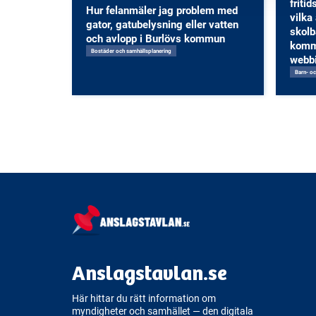
friti
Hur felanmäler jag problem med
vilka 
gator, gatubelysning eller vatten
skolb
och avlopp i Burlövs kommun
komm
Bostäder och samhällsplanering
webb
Barn- o
Anslagstavlan.se
Här hittar du rätt information om
myndigheter och samhället — den digitala