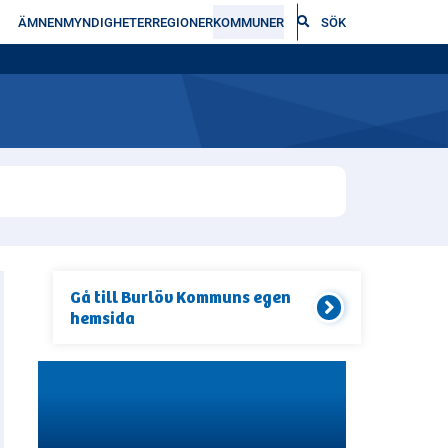
ÄMNEN
MYNDIGHETER
REGIONER
KOMMUNER
SÖK
Gå till
Burlöv Kommun
s egen
hemsida