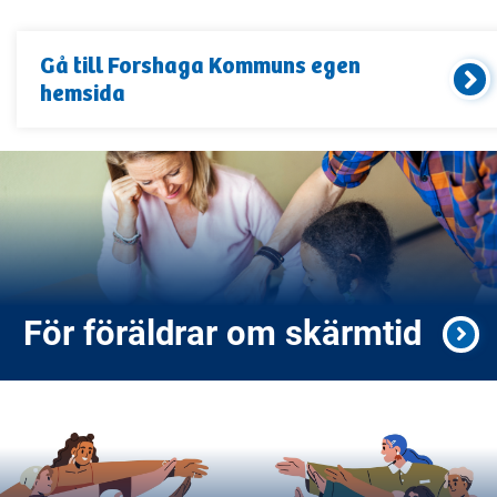
Gå till
Forshaga Kommun
s egen
hemsida
För föräldrar om skärmtid