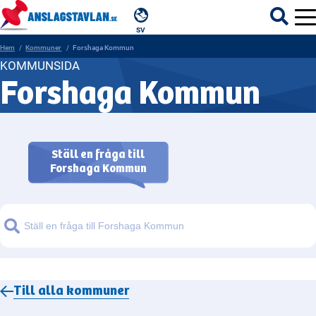
SV
Hem
Kommuner
Forshaga Kommun
KOMMUNSIDA
Forshaga Kommun
ÄMNEN
MYNDIGHETER
Ställ en fråga till
Forshaga Kommun
REGIONER
KOMMUNER
Sök
Till alla
kommuner