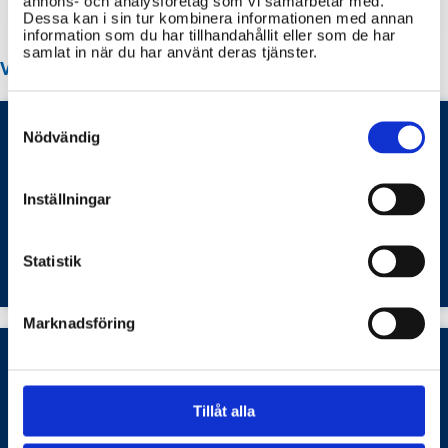
annons- och analysföretag som vi samarbetar med.
Dessa kan i sin tur kombinera informationen med annan
information som du har tillhandahållit eller som de har
samlat in när du har använt deras tjänster.
VANLIGA FRÅGOR OM FORSHAGA KOMMUN
Consent
Selection
Nödvändig
Hur ansöker jag om parkeringstillstånd för
rörelsehindrad i Forshaga kommun och hur
Inställningar
fungerar betalning av parkeringsavgifter med
ett sådant tillstånd?
Transporter och infrastruktur
Statistik
Marknadsföring
Regionala arbetsmarknadsinsatser i Forshaga
Tillåt alla
kommun?