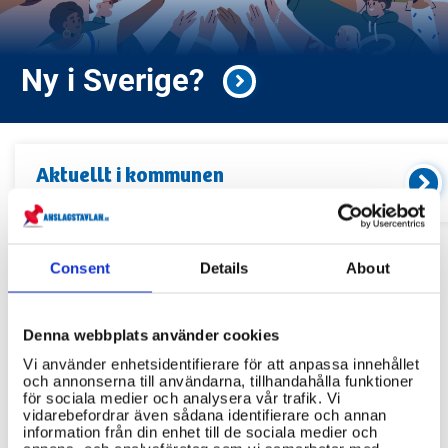
Ny i Sverige?
Aktuellt i
kommunen
Kommande event och information
Consent
Details
About
Relaterade länkar
Servicekontor
Denna webbplats använder cookies
Vi använder enhetsidentifierare för att anpassa innehållet
Bibliotek
och annonserna till användarna, tillhandahålla funktioner
för sociala medier och analysera vår trafik. Vi
Idrottsanläggningar
vidarebefordrar även sådana identifierare och annan
information från din enhet till de sociala medier och
Återvinningscentraler