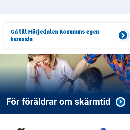
Gå till
Härjedalen Kommun
s egen
hemsida
För föräldrar om skärmtid