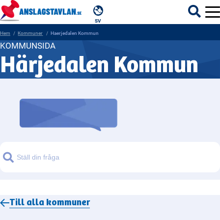
SV
Hem
Kommuner
Haerjedalen Kommun
KOMMUNSIDA
Härjedalen Kommun
ÄMNEN
MYNDIGHETER
REGIONER
KOMMUNER
Sök
Till alla
kommuner