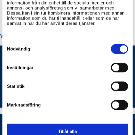
Idrottsanläggningar
information från din enhet till de sociala medier och
annons- och analysföretag som vi samarbetar med.
Återvinningscentraler
Dessa kan i sin tur kombinera informationen med annan
information som du har tillhandahållit eller som de har
samlat in när du har använt deras tjänster.
VANLIGA FRÅGOR OM HÄRJEDALEN KOMMUN
Consent
Selection
Nödvändig
Hur gör jag för att skaffa parkeringstillstånd
Inställningar
och betala parkeringsavgift i Härjedalens
kommun?
Statistik
Transporter och infrastruktur
Marknadsföring
Vilka regionala arbetsmarknadsåtgärder finns
Tillåt alla