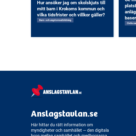
Hur ansöker jag om skolskjuts till
plats
mitt barn i Krokoms kommun och
anlä
vilka tidsfrister och villkor gäller?
baser
Barn- och ungdomsutbildning
Civila s
Anslagstavlan.se
Här hittar du rätt information om
myndigheter och samhället — den digitala
bron mellan samhället och medborgarna.