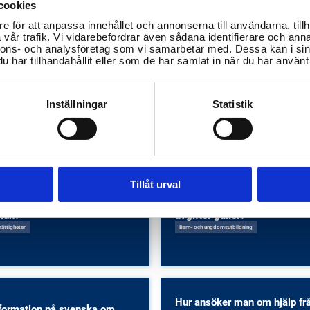
cookies
e för att anpassa innehållet och annonserna till användarna, tillh
vår trafik. Vi vidarebefordrar även sådana identifierare och anna
nnons- och analysföretag som vi samarbetar med. Dessa kan i sin
har tillhandahållit eller som de har samlat in när du har använt 
Inställningar
Statistik
Tillåt urval
ör jag en orosanmälan till
Hur ansöker jag om plats på f
ltjänsten i Krokoms
i Krokoms kommun och vilka
mun?
avgifter gäller?
rättigheter
Barn- och ungdomsutbildning
Hur ansöker man om hjälp fr
formation på svenska om