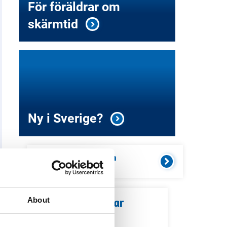
För föräldrar om
skärmtid
Ny i Sverige?
Aktuellt i
kommunen
Kommande event och information
About
Relaterade länkar
Servicekontor