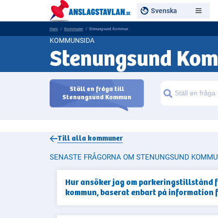
Svenska
Hem
Kommuner
Stenungsund Kommun
KOMMUNSIDA
Stenungsund Ko
Ställ en fråga till
Sök
Stenungsund Kommun
Till alla
kommuner
SENASTE FRÅGORNA OM STENUNGSUND KOMM
Hur ansöker jag om parkeringstillstånd 
kommun, baserat enbart på information 