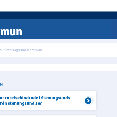
mmun
UN
för rörelsehindrade i Stenungsunds
från stenungsund.se?