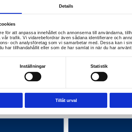
Details
cookies
e för att anpassa innehållet och annonserna till användarna, tillh
vår trafik. Vi vidarebefordrar även sådana identifierare och anna
nnons- och analysföretag som vi samarbetar med. Dessa kan i sin
har tillhandahållit eller som de har samlat in när du har använt 
Inställningar
Statistik
ommer jag i kontakt med
Hur gör jag en orosanmälan ti
älsan i Stenungsunds
socialtjänsten i Stenungsund
mun?
kommun?
ch ungdomsutbildning
Barnets rättigheter
Tillåt urval