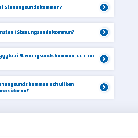
an i Stenungsunds kommun?
jänsten i Stenungsunds kommun?
bygglov i Stenungsunds kommun, och hur
 Stenungsunds kommun och vilken
vna sidorna?
A FLER