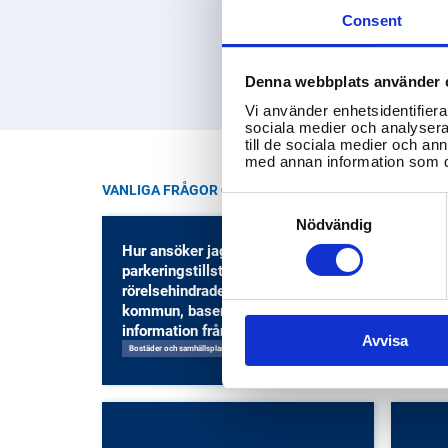
Consent
Denna webbplats använder 
Vi använder enhetsidentifierar
sociala medier och analysera 
till de sociala medier och a
med annan information som du 
VANLIGA FRÅGOR OM STENUNGSUND KOMMUN
Consent
Selection
Nödvändig
Hur ansöker jag om
parkeringstillstånd för
Hur k
rörelsehindrade i Stenungsunds
elevh
kommun, baserat enbart på
kom
information från stenungsund.se?
Barn- o
Avvisa
Bostäder och samhällsplanering