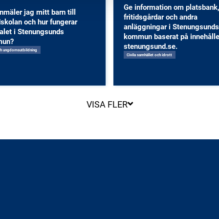
Ge information om platsbank
nmäler jag mitt barn till
fritidsgårdar och andra
skolan och hur fungerar
anläggningar i Stenungsunds
alet i Stenungsunds
kommun baserat på innehålle
mun?
stenungsund.se.
ch ungdomsutbildning
Civila samhället och idrott
VISA FLER