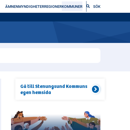
ÄMNEN
MYNDIGHETER
REGIONER
KOMMUNER
SÖK
Gå till
Stenungsund Kommun
s
egen hemsida