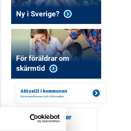
Ny i Sverige?
För föräldrar om
skärmtid
Aktuellt i
kommunen
Kommande event och information
Relaterade länkar
Servicekontor