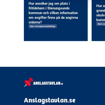
Hur ansöker jag om plats i
Hur a
fritidshem i Stenungsunds
grund
kommun och vilken information
skolv
om avgifter finns på de angivna
kom
sidorna?
Barn- o
Barn- och ungdomsutbildning
Anslagstavlan.se