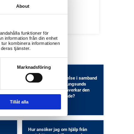
About
Bibliotek
Idrottsanläggningar
Återvinningscentraler
andahålla funktioner för
n information från din enhet
 tur kombinera informationen
deras tjänster.
Marknadsföring
Vad innebär kungörelse i samband
ll
med bygglov i Stenungsunds
s
kommun, och hur påverkar den
tiden för överklagande?
Tillåt alla
Bostäder och samhällsplanering
Hur ansöker jag om hjälp från