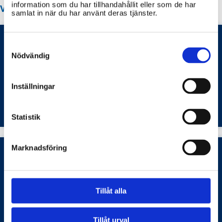
information som du har tillhandahållit eller som de har
VANLIGA FRÅGOR OM VÄSTERÅS STAD
samlat in när du har använt deras tjänster.
Consent
Selection
Hur ansöker jag om parkeringstillstånd för
Nödvändig
rörelsehindrade i Västerås stad enligt
informationen på xn--vsters-buam.se?
Inställningar
Bostäder och samhällsplanering
Statistik
Marknadsföring
Hur kontaktar man elevhälsan i Västerås stads
grundskolor och hur går man praktiskt
Tillåt alla
tillväga?
Barn- och ungdomsutbildning
Tillåt urval