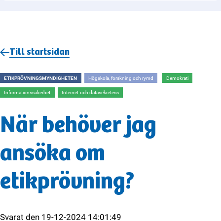
Till startsidan
ETIKPRÖVNINGSMYNDIGHETEN
Högskola, forskning och rymd
Demokrati
Informationssäkerhet
Internet-och datasekretess
När behöver jag
ansöka om
etikprövning?
Svarat den
19-12-2024 14:01:49