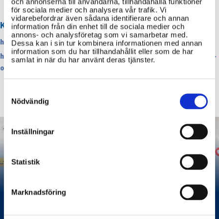
och annonserna till användarna, tillhandahålla funktioner
för sociala medier och analysera vår trafik. Vi
vidarebefordrar även sådana identifierare och annan
KÄLLOR
information från din enhet till de sociala medier och
annons- och analysföretag som vi samarbetar med.
https://etikprovningsmyndigheten.se/
Dessa kan i sin tur kombinera informationen med annan
information som du har tillhandahållit eller som de har
https://etikprovningsmyndigheten.se/faq/behover-jag-ansoka-
samlat in när du har använt deras tjänster.
om-etikprovning/
Consent
Selection
Nödvändig
Inställningar
Statistik
Marknadsföring
För föräldrar om skärmtid