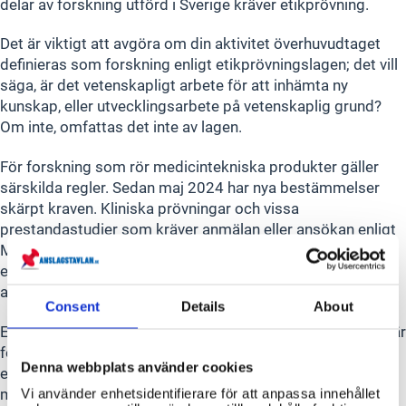
delar av forskning utförd i Sverige kräver etikprövning.
Det är viktigt att avgöra om din aktivitet överhuvudtaget
definieras som forskning enligt etikprövningslagen; det vill
säga, är det vetenskapligt arbete för att inhämta ny
kunskap, eller utvecklingsarbete på vetenskaplig grund?
Om inte, omfattas det inte av lagen.
För forskning som rör medicintekniska produkter gäller
särskilda regler. Sedan maj 2024 har nya bestämmelser
skärpt kraven. Kliniska prövningar och vissa
prestandastudier som kräver anmälan eller ansökan enligt
MDR, IVDR eller Läkemedelsverket, behöver inte
etikprövning via Etikprövningsmyndigheten. Istället kan
anmälan göras till Läkemedelsverket.
Consent
Details
About
Etikprövningsmyndigheten ger inga förhandsbesked. Det är
forskningshuvudmannens ansvar att avgöra behovet av
Denna webbplats använder cookies
etikprövning. En komplett ansökan krävs för att
myndigheten ska kunna bedöma om etikprövning behövs.
Vi använder enhetsidentifierare för att anpassa innehållet