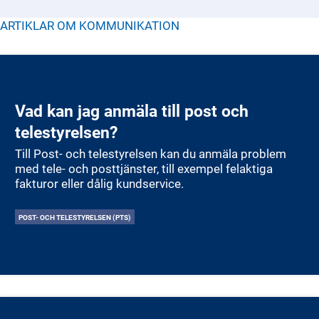
betaltjänster. PTS är också tillsynsmyndighet för
säkerhetskänslig verksamhet inom elektronisk
ARTIKLAR OM
KOMMUNIKATION
kommunikation och post.
Vad kan jag anmäla till post och
telestyrelsen?
Till Post- och telestyrelsen kan du anmäla problem
med tele- och posttjänster, till exempel felaktiga
fakturor eller dålig kundservice.
POST- OCH TELESTYRELSEN (PTS)