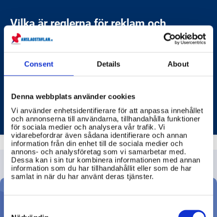
Vilka är reglerna för reklam och
sponsring i media?
Reglerna för reklam och sponsring i media är
komplexa och omfattar flera områden, från
Consent
Details
About
konsumentskydd till mediernas oberoende.
MEDIEMYNDIGHETEN
Denna webbplats använder cookies
Vi använder enhetsidentifierare för att anpassa innehållet
och annonserna till användarna, tillhandahålla funktioner
för sociala medier och analysera vår trafik. Vi
vidarebefordrar även sådana identifierare och annan
information från din enhet till de sociala medier och
annons- och analysföretag som vi samarbetar med.
Dessa kan i sin tur kombinera informationen med annan
information som du har tillhandahållit eller som de har
samlat in när du har använt deras tjänster.
Ställ din fråga
Consent
Selection