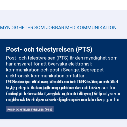
MYNDIGHETER SOM JOBBAR MED
KOMMUNIKATION
Post- och telestyrelsen (PTS)
Post- och telestyrelsen (PTS) är den myndighet som
har ansvaret för att övervaka elektronisk
kommunikation och post i Sverige. Begreppet
elektronisk kommunikation omfattar
telekommunikation, IT och radio. PTS främjar en
PTS stödjer Försvarsmakten och det civila samhället
trygg digital omställning genom samarbete,
vid kriser och krig genom att hantera frekvenser för
främjande insatser, reglering och tillsyn. De analyserar
radiotjänster och övervaka att utrustning följer
och beskriver marknaden, informerar och dialogar för
reglerna. De följer utvecklingen på marknaden,
att säkerställa att samhällets behov möts.
säkerställer konkurrens, och ser till att elektroniska
POST- OCH TELESTYRELSEN (PTS)
kommunikations- och posttjänster är tillgängliga för
alla. PTS övervakar också banker för att säkerställa
tillgång till kontanter och grundläggande