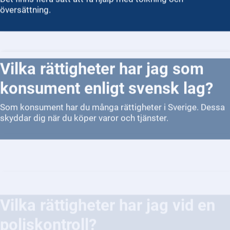
översättning.
Vilka rättigheter har jag som
konsument enligt svensk lag?
Som konsument har du många rättigheter i Sverige. Dessa
skyddar dig när du köper varor och tjänster.
Vilka rättigheter har jag vid en
poliskontroll?
Vid en poliskontroll har du flera rättigheter som skyddar
dig som individ. Polisen får stoppa dig och begära dina
identitetshandlingar om det finns misstanke om brott eller