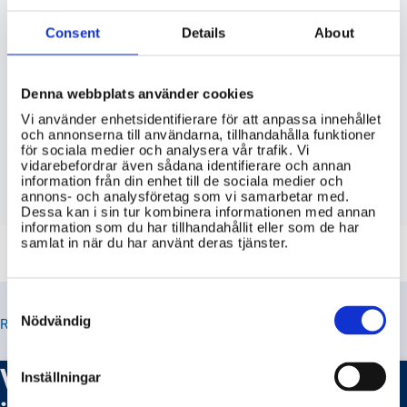
Sverige och vilka indikatorer använder
ni för att mäta den?
Consent
Details
About
Finns det någon nationell plan eller
strategi för att hantera ekonomiska
Denna webbplats använder cookies
kriser och hur ser den ut?
Vi använder enhetsidentifierare för att anpassa innehållet
och annonserna till användarna, tillhandahålla funktioner
Vilka åtgärder vidtar svenska
för sociala medier och analysera vår trafik. Vi
myndigheter för att säkra ekonomisk
vidarebefordrar även sådana identifierare och annan
information från din enhet till de sociala medier och
stabilitet och hur utvärderas dessa?
annons- och analysföretag som vi samarbetar med.
Dessa kan i sin tur kombinera informationen med annan
information som du har tillhandahållit eller som de har
samlat in när du har använt deras tjänster.
Consent
Selection
Nödvändig
RELATERADE TIPS
Vilka åtgärder ska jag vidta om
Inställningar