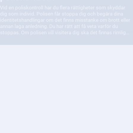
annan laga anledning. Du har rätt att få veta varför du
stoppas. Om polisen vill visitera dig ska det finnas rimlig
misstanke om att du bär vapen, narkotika eller andra farliga
föremål. Polisen får inte använda mer tvång än vad som
krävs, och alla åtgärder ska ske med respekt och hänsyn.
Du kan också neka att svara om du är misstänkt för brott,
men polisen kan då fortsätta utreda.
Vad gör jag om jag misstänker
att någon far illa eller att det
förekommer missförhållanden
inom vården?
Det är viktigt att du hör av dig om du misstänker att någon
far illa inom vården.