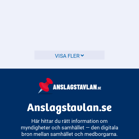
Vilka regler gäller för
hastighetsgränser på olika
typer av vägar?
Hastighetsgränserna i Sverige varierar beroende på vilken
VISA FLER
typ av väg du kör på.
Anslagstavlan.se
Här hittar du rätt information om
myndigheter och samhället — den digitala
bron mellan samhället och medborgarna.