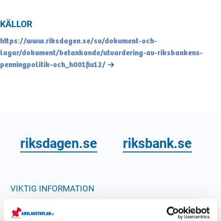
KÄLLOR
https://www.riksdagen.se/sv/dokument-och-
lagar/dokument/betankande/utvardering-av-riksbankens-
penningpolitik-och_h001fiu12/
riksdagen.se
riksbank.se
VIKTIG INFORMATION
Hur definierar ni ekonomisk stabilitet i