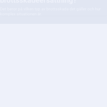
Kan jag få hjälp om förövaren
inte kan betala skadestånd?
Det finns flera möjligheter att utreda om det är möjligt att
få ersättning trots att förövaren inte kan betala.
Vilken hjälp kan jag få som
brottsoffer?