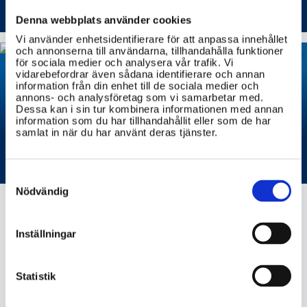
främmande makter
Denna webbplats använder cookies
Vi använder enhetsidentifierare för att anpassa innehållet
och annonserna till användarna, tillhandahålla funktioner
för sociala medier och analysera vår trafik. Vi
vidarebefordrar även sådana identifierare och annan
information från din enhet till de sociala medier och
annons- och analysföretag som vi samarbetar med.
Dessa kan i sin tur kombinera informationen med annan
Krisberedskap i Sverige –
information som du har tillhandahållit eller som de har
samlat in när du har använt deras tjänster.
vad du måste veta
Consent
Selection
Nödvändig
Inställningar
brottsoffermyndigheten.se
Statistik