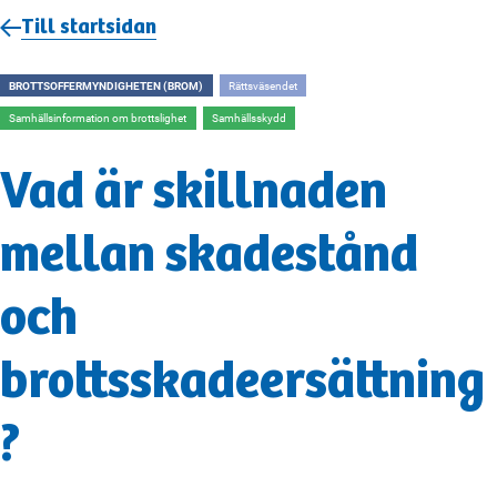
Till startsidan
BROTTSOFFERMYNDIGHETEN (BROM)
Rättsväsendet
Samhällsinformation om brottslighet
Samhällsskydd
Vad är skillnaden
mellan skadestånd
och
brottsskadeersättning
?