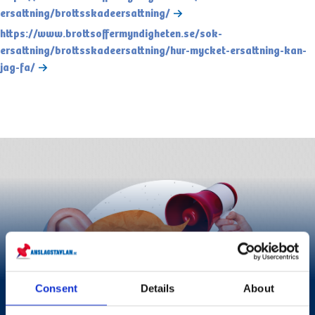
ersattning/brottsskadeersattning/
https://www.brottsoffermyndigheten.se/sok-
ersattning/brottsskadeersattning/hur-mycket-ersattning-kan-
jag-fa/
Desinformation från
Consent
Details
About