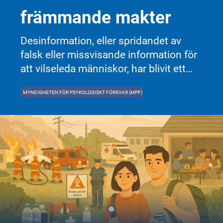
främmande makter
Desinformation, eller spridandet av
falsk eller missvisande information för
att vilseleda människor, har blivit ett
alltmer använt verktyg av främmande
MYNDIGHETEN FÖR PSYKOLOGISKT FÖRSVAR (MPF)
makter. Genom att sprida vilseledande
information försöker dessa aktörer
påverka opinionen, skapa osäkerhet
och undergräva förtroendet för
demokratiska institutioner.