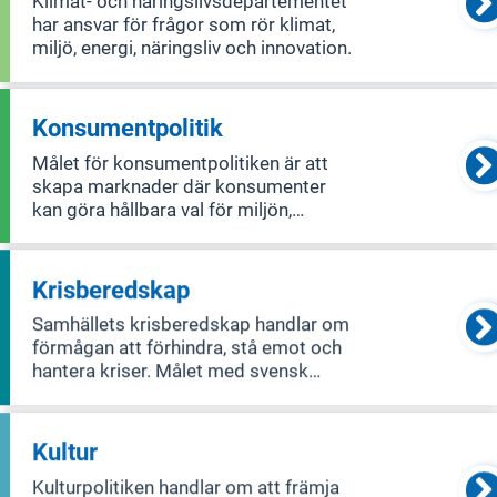
Klimat- och näringslivsdepartementet
har ansvar för frågor som rör klimat,
miljö, energi, näringsliv och innovation.
Konsumentpolitik
Målet för konsumentpolitiken är att
skapa marknader där konsumenter
kan göra hållbara val för miljön,
samhället och ekonomin. För att
uppnå detta behövs lagar som ger
starkt skydd för konsumenter,
Krisberedskap
effektiva sätt att lösa tvister och
Samhällets krisberedskap handlar om
enkelt tillgängligt st
förmågan att förhindra, stå emot och
hantera kriser. Målet med svensk
krisberedskap är att skydda
människors liv och hälsa, säkerställa
att samhället fungerar, och bevara våra
Kultur
grundläggande värderingar som
Kulturpolitiken handlar om att främja
demokrati, rä