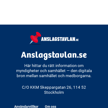
Sverige förhåller sig till och
samarbetar med andra länder. En
viktig del av detta är att förebygga
risker och hot, vilket ingår i
säkerhetspolitiken. Sverige sköter sina
internationella relationer både direkt
med andra län
Anslagstavlan.se
Här hittar du rätt information om
myndigheter och samhället — den digitala
bron mellan samhället och medborgarna.
C/O KKM Skeppargatan 26, 114 52
Stockholm
Användarvillkor
Om oss