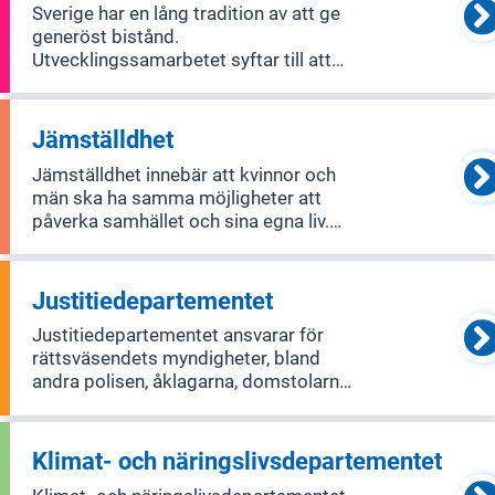
Sverige har en lång tradition av att ge
generöst bistånd.
Utvecklingssamarbetet syftar till att
hjälpa fattiga människor att förbättra
sina liv. Det svenska biståndet går ofta
genom internationella organisationer
Jämställdhet
som FN och EU. Humanitärt bistånd
Jämställdhet innebär att kvinnor och
innebär
män ska ha samma möjligheter att
påverka samhället och sina egna liv.
Det handlar om frågor som makt,
inflytande, ekonomi, hälsa, utbildning,
arbete samt att bekämpa
Justitiedepartementet
könsrelaterat våld och hedersrelaterat
Justitiedepartementet ansvarar för
våld och fört
rättsväsendets myndigheter, bland
andra polisen, åklagarna, domstolarna
och kriminalvården.
Klimat- och näringslivsdepartementet