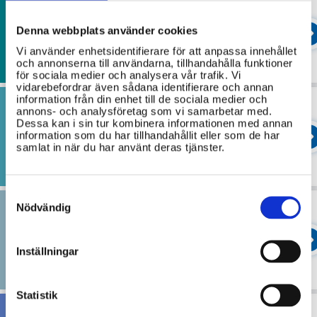
att det finansiella systemet är stabilt
Folkhälsa
och att förbättra skyddet för
Folkhälsa handlar om de insatser som
Denna webbplats använder cookies
konsumenter på finansmarknad
görs för att förebygga ohälsa och
Vi använder enhetsidentifierare för att anpassa innehållet
omfattar allt från breda insatser för att
och annonserna till användarna, tillhandahålla funktioner
främja folkhälsan till specifika frågor
för sociala medier och analysera vår trafik. Vi
vidarebefordrar även sådana identifierare och annan
som alkohol, tobak, spelberoende och
information från din enhet till de sociala medier och
skydd mot smittsamma sjukdomar.
Försvarsdepartementet
annons- och analysföretag som vi samarbetar med.
Dessa kan i sin tur kombinera informationen med annan
Försvarsdepartementet ansvarar för
information som du har tillhandahållit eller som de har
samlat in när du har använt deras tjänster.
frågor om Sveriges militära försvar,
samordning av civilt försvar och
samhällets krisberedskap samt skydd
Consent
mot olyckor.
Selection
Nödvändig
Funktionshinder
Funktionshinderspolitiken bygger på
FN:s konvention om rättigheter för
Inställningar
personer med funktionsnedsättning.
Denna politik syftar till att skydda och
Statistik
främja rättigheterna och intressena för
personer med funktionsnedsättningar