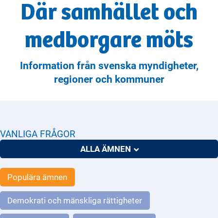
Där samhället och
och nödvändiga mediciner så att du
klarar di
...
medborgare möts
Information från svenska myndigheter,
regioner och kommuner
VANLIGA FRÅGOR
ALLA ÄMNEN
Populära ämnen
Demokrati och mänskliga rättigheter