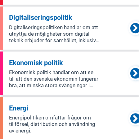
alla är födda fria och har samma värde
och rättigheter. Demokratipolitiken
handlar bland annat om att säkerställa
Digitaliseringspolitik
fria val, stärka individe
Digitaliseringspolitiken handlar om att
utnyttja de möjligheter som digital
teknik erbjuder för samhället, inklusive
individer, företag, civilsamhället och
offentlig sektor. Ett viktigt mål är att
digitalisera offentliga tjänster så att de
Ekonomisk politik
blir enklare, ö
Ekonomisk politik handlar om att se
till att den svenska ekonomin fungerar
bra, att minska stora svängningar i
ekonomin och att fördela pengar och
resurser rättvist mellan människor och
över tid.
Energi
Energipolitiken omfattar frågor om
tillförsel, distribution och användning
av energi.