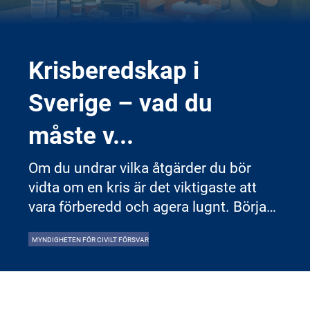
Krisberedskap i
Sverige – vad du
måste v
...
Om du undrar vilka åtgärder du bör
vidta om en kris är det viktigaste att
vara förberedd och agera lugnt. Börja
med att ta reda på vad som har hänt
MYNDIGHETEN FÖR CIVILT FÖRSVAR
genom pålitlig information och följ
myndigheternas råd. Se till att du och
dina närstående är i säkerhet. Det är
bra att ha tillgång till vatten, mat, värme