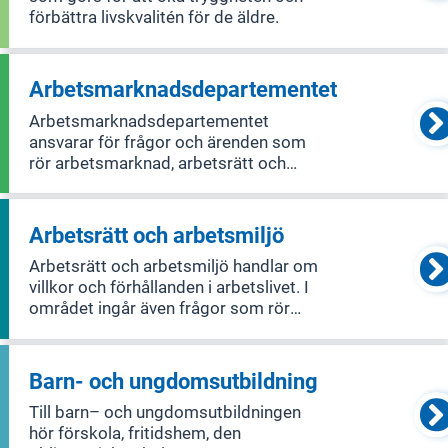
förbättra livskvalitén för de äldre.
Arbetsmarknads­­departementet
Arbetsmarknadsdepartementet
ansvarar för frågor och ärenden som
rör arbetsmarknad, arbetsrätt och
arbetsmiljö.
Arbetsrätt och arbetsmiljö
Arbetsrätt och arbetsmiljö handlar om
villkor och förhållanden i arbetslivet. I
området ingår även frågor som rör
lönebildning och medling vid
arbetstvister. Goda arbetsvillkor och
en bra arbetsmiljö bidrar till en hög
Barn- och ungdomsutbildning
produktivitet i svensk ekonomi som
Till barn– och ungdomsutbildningen
hör förskola, fritidshem, den