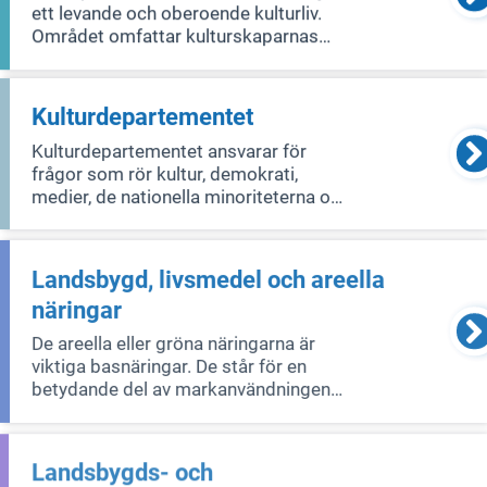
ett levande och oberoende kulturliv.
Området omfattar kulturskaparnas
villkor och människors tillgång till
kultur i alla dess former samt hur
kulturarvet ska bevaras, användas och
Kulturdepartementet
utvecklas.
Kulturdepartementet ansvarar för
frågor som rör kultur, demokrati,
medier, de nationella minoriteterna och
det samiska folkets språk och kultur.
Landsbygd, livsmedel och areella
näringar
De areella eller gröna näringarna är
viktiga basnäringar. De står för en
betydande del av markanvändningen
på landsbygden och har en unik roll
som förvaltare av landskapets natur-
och kulturvärden. Detta ger
Landsbygds- och
förutsättningar för att bedriva annan