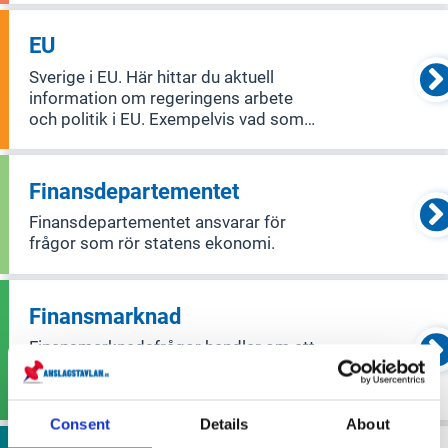
EU
Sverige i EU. Här hittar du aktuell
information om regeringens arbete
och politik i EU. Exempelvis vad som
diskuteras på möten i Europeiska
rådet och ministerrådet samt vilken
ståndpunkt Sverige har.
Finansdepartementet
Finansdepartementet ansvarar för
frågor som rör statens ekonomi.
Finansmarknad
Finansmarknadsfrågor handlar om att
övervaka och analysera hur banker,
försäkringar och
värdepappersmarknader fungerar.
Consent
Details
About
Huvudfokus ligger på att säkerställa