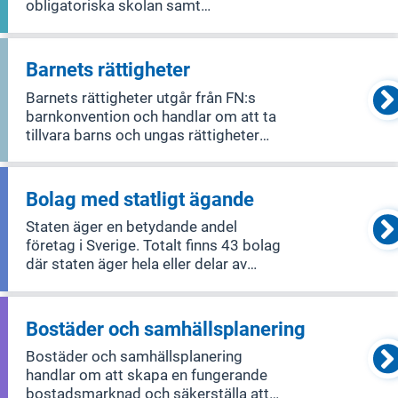
obligatoriska skolan samt
gymnasieskolan. Elever ska utifrån
sina olika förutsättningar och behov få
utbildning så att de uppnår
Barnets rättigheter
kunskapskraven och därmed får
Barnets rättigheter utgår från FN:s
möjlighet att utvecklas så lång
barnkonvention och handlar om att ta
tillvara barns och ungas rättigheter
och intressen i samhället. Området
omfattar alla verksamheter där barn är
berörda, till exempel
Bolag med statligt ägande
utbildningspolitiken,
Staten äger en betydande andel
migrationspolitiken, kultur
företag i Sverige. Totalt finns 43 bolag
där staten äger hela eller delar av
företagen, och två av dessa är
börsnoterade. Dessutom förvaltar
staten två stiftelser. Sammanlagt
Bostäder och samhällsplanering
sysselsätter de statligt ägda bolagen
Bostäder och samhällsplanering
omkring 1
handlar om att skapa en fungerande
bostadsmarknad och säkerställa att