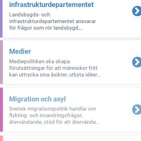
infrastrukturdepartementet
näringsve
Landsbygds- och
infrastrukturdepartementet ansvarar
för frågor som rör landsbygd,
livsmedel och areella näringar, regional
utveckling, transporter och
infrastruktur samt bostäder och
Medier
samhällsplanering.
Mediepolitiken ska skapa
förutsättningar för att människor fritt
kan uttrycka sina åsikter, utbyta idéer
och granska samhället. För att detta
ska fungera behövs en mångfald av
medier av hög kvalitet. Mediepolitiken
Migration och asyl
omfattar tidningar, radio, tv och skydd
Svensk migrationspolitik handlar om
flykting- och invandringsfrågor,
återvändande, stöd för att återvända
till hemlandet och hur migration
påverkar utveckling. Den inkluderar
även internationellt samarbete kring
Militärt försvar