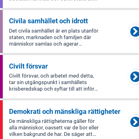
det finns bra finansiering för bostäder.
Det inkluderar också hur man planerar
och designar byggnader och miljöer.
Civila samhället och idrott
Området täcker bostadsmarknaden,
Det civila samhället är en plats utanför
lantmä
staten, marknaden och familjen där
människor samlas och agerar
tillsammans för gemensamma
intressen. Det inkluderar nätverk,
ideella föreningar och trossamfund.
Civilt försvar
Politiken för det civila samhället
Civilt försvar, och arbetet med detta,
handlar om att ge
tar sin utgångspunkt i samhällets
krisberedskap och syftar till att inför
och under höjd beredskap samt under
krig värna befolkningen, säkerställa de
viktigaste samhällsfunktionerna samt
Demokrati och mänskliga rättigheter
bidra till Försvarsmaktens fö
De mänskliga rättigheterna gäller för
alla människor, oavsett var de bor eller
vilken bakgrund de har. De säger att