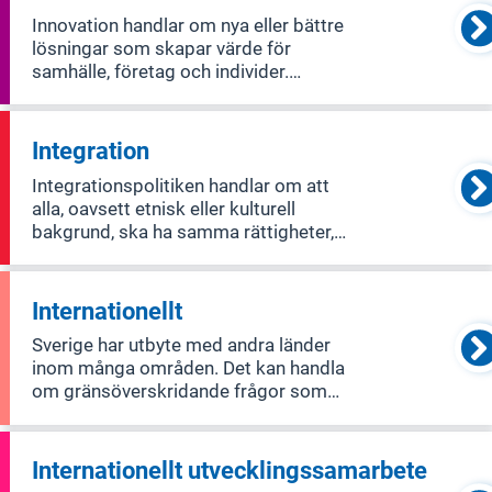
välutbildad arbetskraft och möjliggör
Innovation handlar om nya eller bättre
forskn
lösningar som skapar värde för
samhälle, företag och individer.
Området omfattar planer och åtgärder
för att utveckla och stärka
innovations- och förnyelsekraften hos
Integration
svenska företag inom många
Integrationspolitiken handlar om att
samhällsområden.
alla, oavsett etnisk eller kulturell
bakgrund, ska ha samma rättigheter,
skyldigheter och möjligheter. Detta
uppnås främst genom åtgärder inom
arbetsmarknad, utbildning, hälsa och
Internationellt
bostäder. För att hjälpa nyanlända inv
Sverige har utbyte med andra länder
inom många områden. Det kan handla
om gränsöverskridande frågor som
kan få internationella effekter.
Internationellt utvecklingssamarbete