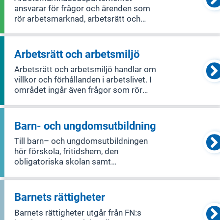
ansvarar för frågor och ärenden som
rör arbetsmarknad, arbetsrätt och
arbetsmiljö.
Arbetsrätt och arbetsmiljö
Arbetsrätt och arbetsmiljö handlar om
villkor och förhållanden i arbetslivet. I
området ingår även frågor som rör
lönebildning och medling vid
arbetstvister. Goda arbetsvillkor och
en bra arbetsmiljö bidrar till en hög
Barn- och ungdomsutbildning
produktivitet i svensk ekonomi som
Till barn– och ungdomsutbildningen
hör förskola, fritidshem, den
obligatoriska skolan samt
gymnasieskolan. Elever ska utifrån
sina olika förutsättningar och behov få
utbildning så att de uppnår
Barnets rättigheter
kunskapskraven och därmed får
Barnets rättigheter utgår från FN:s
möjlighet att utvecklas så lång