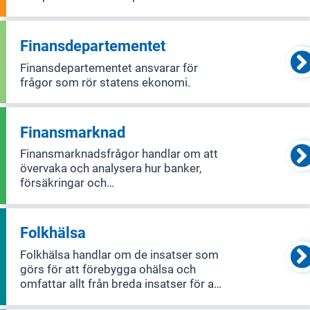
diskuteras på möten i Europeiska
rådet och ministerrådet samt vilken
ståndpunkt Sverige har.
Finansdepartementet
Finansdepartementet ansvarar för
frågor som rör statens ekonomi.
Finansmarknad
Finansmarknadsfrågor handlar om att
övervaka och analysera hur banker,
försäkringar och
värdepappersmarknader fungerar.
Huvudfokus ligger på att säkerställa
att det finansiella systemet är stabilt
Folkhälsa
och att förbättra skyddet för
Folkhälsa handlar om de insatser som
konsumenter på finansmarknad
görs för att förebygga ohälsa och
omfattar allt från breda insatser för att
främja folkhälsan till specifika frågor