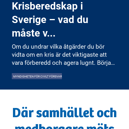
Krisberedskap i
Sverige – vad du
måste v
...
Om du undrar vilka åtgärder du bör
vidta om en kris är det viktigaste att
vara förberedd och agera lugnt. Börja
med att ta reda på vad som har hänt
MYNDIGHETEN FÖR CIVILT FÖRSVAR
genom pålitlig information och följ
myndigheternas råd. Se till att du och
dina närstående är i säkerhet. Det är
bra att ha tillgång till vatten, mat, värme
Där samhället och
och nödvändiga mediciner så att du
klarar di
...