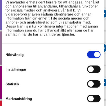
Vi använder enhetsidentifierare för att anpassa innehållet
inkluderar också frågor om
Handelspolitik och främjande
och annonserna till användarna, tillhandahålla funktioner
offentlighetsprincipen, som ger insyn i
för sociala medier och analysera vår trafik. Vi
Den svenska handels- och
myndigheters arbete, och skyddet för
vidarebefordrar även sådana identifierare och annan
främjandepolitiken har som mål att
människors
information från din enhet till de sociala medier och
annons- och analysföretag som vi samarbetar med.
stärka Sveriges ekonomiska intressen
Dessa kan i sin tur kombinera informationen med annan
och förbättra Sveriges rykte
information som du har tillhandahållit eller som de har
utomlands. Detta ska i sin tur
samlat in när du har använt deras tjänster.
underlätta för export och locka
Högskola, forskning och rymd
utländska investeringar till Sverige,
Högre utbildning bidrar till att utveckla
samt möjliggöra handel mella
Consent
individers kunskap, engagemang i
Selection
Nödvändig
samhället och förmåga att tänka
kritiskt. Kvalitativ utbildning är viktig
för att stärka Sveriges
Inställningar
konkurrenskraft, eftersom den ger oss
Innovation
välutbildad arbetskraft och möjliggör
Innovation handlar om nya eller bättre
forskn
Statistik
lösningar som skapar värde för
samhälle, företag och individer.
Området omfattar planer och åtgärder
Marknadsföring
för att utveckla och stärka