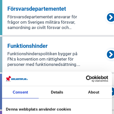
som alkohol, tobak, spelberoende och
skydd mot smittsamma sjukdomar.
Försvarsdepartementet
Försvarsdepartementet ansvarar för
frågor om Sveriges militära försvar,
samordning av civilt försvar och
samhällets krisberedskap samt skydd
mot olyckor.
Funktionshinder
Funktionshinderspolitiken bygger på
FN:s konvention om rättigheter för
personer med funktionsnedsättning.
Denna politik syftar till att skydda och
främja rättigheterna och intressena för
personer med funktionsnedsättningar
Grundlagar och integritet
i samhället. Den påverkar flera
Området täcker Sveriges fyra
Consent
Details
About
grundlagar: regeringsformen,
successionsordningen,
tryckfrihetsförordningen och
Denna webbplats använder cookies
yttrandefrihetsgrundlagen. Det