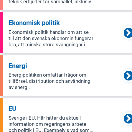
teknik erbjuder för samhället, inklusive
individer, företag, civilsamhället och
offentlig sektor. Ett viktigt mål är att
digitalisera offentliga tjänster så att de
Ekonomisk politik
blir enklare, ö
Ekonomisk politik handlar om att se
till att den svenska ekonomin fungerar
bra, att minska stora svängningar i
ekonomin och att fördela pengar och
resurser rättvist mellan människor och
över tid.
Energi
Energipolitiken omfattar frågor om
tillförsel, distribution och användning
av energi.
EU
Sverige i EU. Här hittar du aktuell
information om regeringens arbete
och politik i EU. Exempelvis vad som