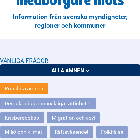
medborgare möts
Information från svenska myndigheter,
regioner och kommuner
VANLIGA FRÅGOR
ALLA ÄMNEN
Populära ämnen
Demokrati och mänskliga rättigheter
Krisberedskap
Migration och asyl
Miljö och klimat
Rättsväsendet
Folkhälsa