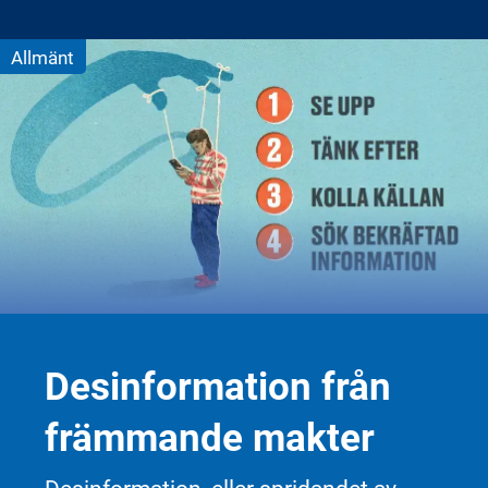
offentliga personer. Ofta sker det
anonymt, vilket kan göra det extra svårt
Allmänt
att veta hur man ska agera. Näthat
påverkar inte bara off
...
Desinformation från
främmande makter