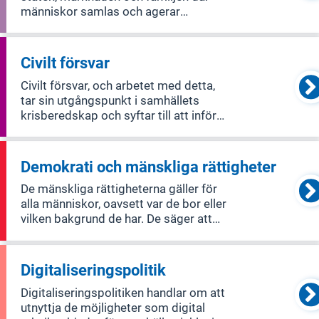
människor samlas och agerar
tillsammans för gemensamma
intressen. Det inkluderar nätverk,
ideella föreningar och trossamfund.
Civilt försvar
Politiken för det civila samhället
Civilt försvar, och arbetet med detta,
handlar om att ge
tar sin utgångspunkt i samhällets
krisberedskap och syftar till att inför
och under höjd beredskap samt under
krig värna befolkningen, säkerställa de
viktigaste samhällsfunktionerna samt
Demokrati och mänskliga rättigheter
bidra till Försvarsmaktens fö
De mänskliga rättigheterna gäller för
alla människor, oavsett var de bor eller
vilken bakgrund de har. De säger att
alla är födda fria och har samma värde
och rättigheter. Demokratipolitiken
handlar bland annat om att säkerställa
Digitaliseringspolitik
fria val, stärka individe
Digitaliseringspolitiken handlar om att
utnyttja de möjligheter som digital