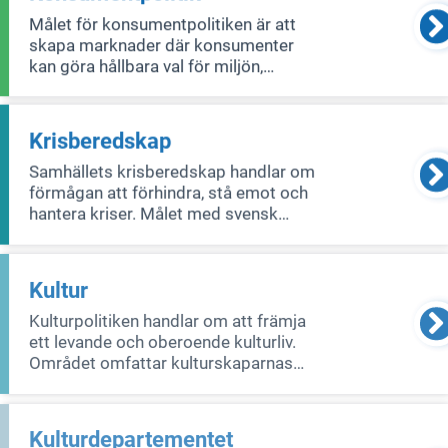
Målet för konsumentpolitiken är att
skapa marknader där konsumenter
kan göra hållbara val för miljön,
samhället och ekonomin. För att
uppnå detta behövs lagar som ger
starkt skydd för konsumenter,
Krisberedskap
effektiva sätt att lösa tvister och
Samhällets krisberedskap handlar om
enkelt tillgängligt st
förmågan att förhindra, stå emot och
hantera kriser. Målet med svensk
krisberedskap är att skydda
människors liv och hälsa, säkerställa
att samhället fungerar, och bevara våra
Kultur
grundläggande värderingar som
Kulturpolitiken handlar om att främja
demokrati, rä
ett levande och oberoende kulturliv.
Området omfattar kulturskaparnas
villkor och människors tillgång till
kultur i alla dess former samt hur
kulturarvet ska bevaras, användas och
Kulturdepartementet
utvecklas.