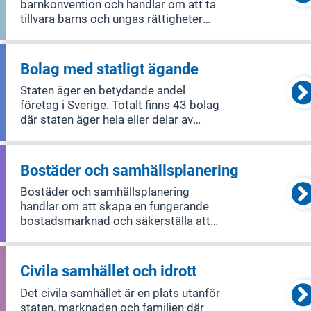
barnkonvention och handlar om att ta
tillvara barns och ungas rättigheter
och intressen i samhället. Området
omfattar alla verksamheter där barn är
berörda, till exempel
Bolag med statligt ägande
utbildningspolitiken,
Staten äger en betydande andel
migrationspolitiken, kultur
företag i Sverige. Totalt finns 43 bolag
där staten äger hela eller delar av
företagen, och två av dessa är
börsnoterade. Dessutom förvaltar
staten två stiftelser. Sammanlagt
Bostäder och samhällsplanering
sysselsätter de statligt ägda bolagen
Bostäder och samhällsplanering
omkring 1
handlar om att skapa en fungerande
bostadsmarknad och säkerställa att
det finns bra finansiering för bostäder.
Det inkluderar också hur man planerar
och designar byggnader och miljöer.
Civila samhället och idrott
Området täcker bostadsmarknaden,
Det civila samhället är en plats utanför
lantmä
staten, marknaden och familjen där