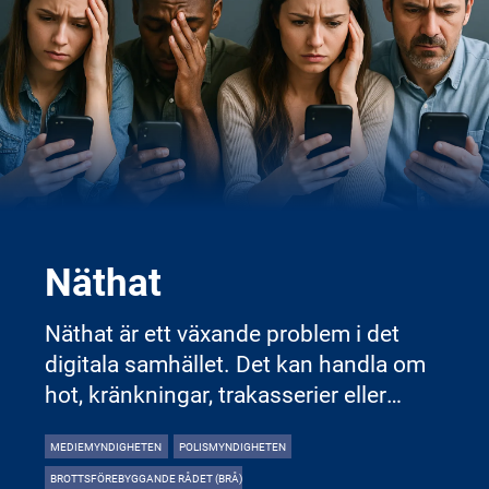
Näthat
Näthat är ett växande problem i det
digitala samhället. Det kan handla om
hot, kränkningar, trakasserier eller
spridning av kränkande bilder och
MEDIEMYNDIGHETEN
POLISMYNDIGHETEN
information på nätet. Vem som helst
BROTTSFÖREBYGGANDE RÅDET (BRÅ)
kan drabbas – barn, unga, vuxna och