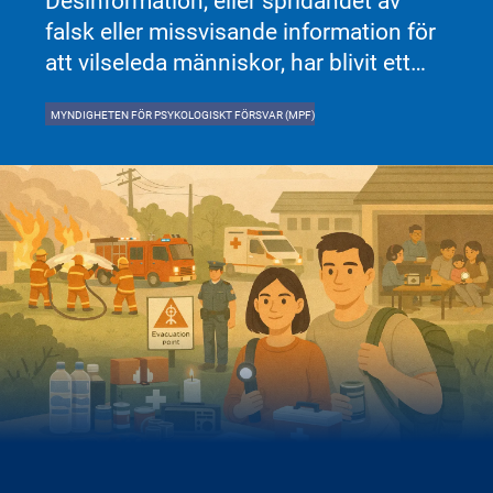
Desinformation, eller spridandet av
falsk eller missvisande information för
att vilseleda människor, har blivit ett
alltmer använt verktyg av främmande
MYNDIGHETEN FÖR PSYKOLOGISKT FÖRSVAR (MPF)
makter. Genom att sprida vilseledande
information försöker dessa aktörer
påverka opinionen, skapa osäkerhet
och undergräva förtroendet för
demokratiska institutioner.