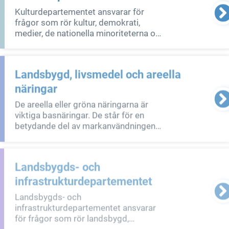
Kulturdepartementet ansvarar för
frågor som rör kultur, demokrati,
medier, de nationella minoriteterna och
det samiska folkets språk och kultur.
Landsbygd, livsmedel och areella
näringar
De areella eller gröna näringarna är
viktiga basnäringar. De står för en
betydande del av markanvändningen
på landsbygden och har en unik roll
som förvaltare av landskapets natur-
och kulturvärden. Detta ger
Landsbygds- och
förutsättningar för att bedriva annan
infrastrukturdepartementet
näringsve
Landsbygds- och
infrastrukturdepartementet ansvarar
för frågor som rör landsbygd,
livsmedel och areella näringar, regional
utveckling, transporter och