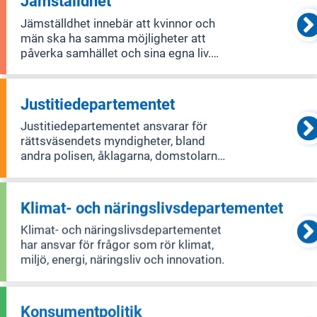
Jämställdhet
som FN och EU. Humanitärt bistånd
Jämställdhet innebär att kvinnor och
innebär
män ska ha samma möjligheter att
påverka samhället och sina egna liv.
Det handlar om frågor som makt,
inflytande, ekonomi, hälsa, utbildning,
arbete samt att bekämpa
Justitiedepartementet
könsrelaterat våld och hedersrelaterat
Justitiedepartementet ansvarar för
våld och fört
rättsväsendets myndigheter, bland
andra polisen, åklagarna, domstolarna
och kriminalvården.
Klimat- och näringslivsdepartementet
Klimat- och näringslivsdepartementet
har ansvar för frågor som rör klimat,
miljö, energi, näringsliv och innovation.
Konsumentpolitik