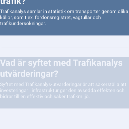
Trafikanalys samlar in statistik om transporter genom olika
källor, som t.ex. fordonsregistret, vägtullar och
trafikundersökningar.
Vad är syftet med Trafikanalys
utvärderingar?
Syftet med Trafikanalys-utvärderingar är att säkerställa att
investeringar i infrastruktur ger den avsedda effekten och
bidrar till en effektiv och säker trafikmiljö.
Hur arbetar Trafikanalys med
hållbarhet inom