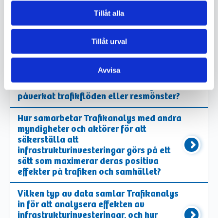
Tillåt alla
VIKTIG INFORMATION
Tillåt urval
Hur påverkar Trafikanalys
infrastrukturinvesteringar på nationell
Avvisa
nivå, och finns det några specifika
exempel på hur dessa investeringar har
påverkat trafikflöden eller resmönster?
Hur samarbetar Trafikanalys med andra
myndigheter och aktörer för att
säkerställa att
infrastrukturinvesteringar görs på ett
sätt som maximerar deras positiva
effekter på trafiken och samhället?
Vilken typ av data samlar Trafikanalys
in för att analysera effekten av
infrastrukturinvesteringar, och hur