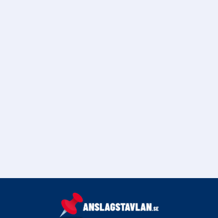
transportsektorn?
Trafikanalys arbetar med att utveckla hållbara
transportlösningar genom forskning, analys och rådgivning.
Hur kan jag ta del av
Trafikanalys rapporter?
Trafikanalys rapporter finns tillgängliga på deras
webbplats, där du kan hitta en mängd olika publikationer
och data.