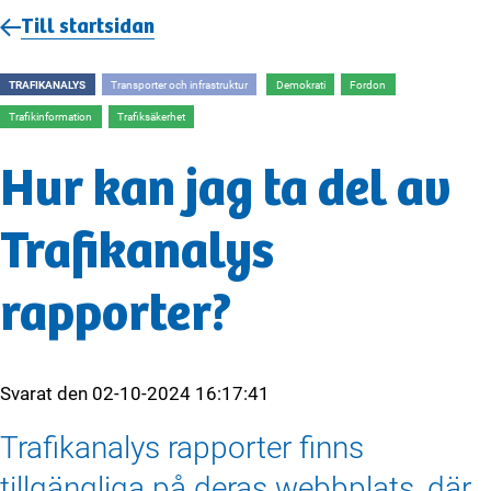
Till startsidan
TRAFIKANALYS
Transporter och infrastruktur
Demokrati
Fordon
Trafikinformation
Trafiksäkerhet
Hur kan jag ta del av
Trafikanalys
rapporter?
Svarat den
02-10-2024 16:17:41
Trafikanalys rapporter finns
tillgängliga på deras webbplats, där