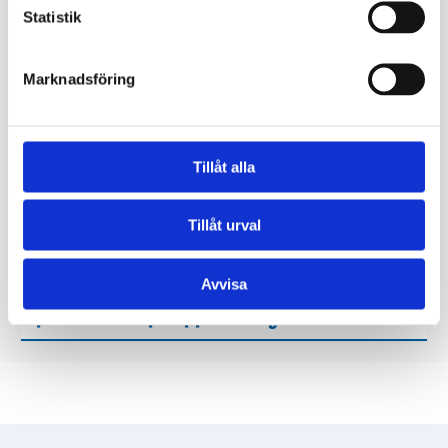
Statistik
VIKTIG INFORMATION
Marknadsföring
Vilka typer av trafikdata samlar
Trafikanalys in och hur kan jag få
tillgång till den?
Tillåt alla
Finns det en central databas eller
webbplats där jag kan hitta alla
Tillåt urval
Trafikanalys rapporter?
Hur ofta uppdateras Trafikanalys
Avvisa
rapporter och finns det möjlighet att
prenumerera på uppdateringar?