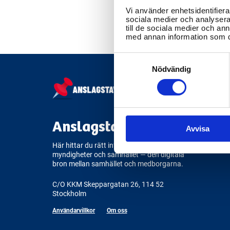
Vi använder enhetsidentifierar
sociala medier och analysera 
till de sociala medier och a
med annan information som du 
Consent
Selection
Nödvändig
Anslagstavlan.se
Avvisa
Här hittar du rätt information om
myndigheter och samhället — den digitala
bron mellan samhället och medborgarna.
C/O KKM Skeppargatan 26, 114 52
Stockholm
Användarvillkor
Om oss