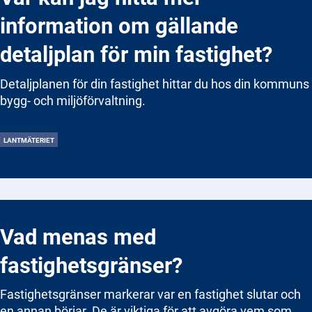
Du kan enkelt hitta ditt aktuella taxeringsvärde via
information om gällande
Skatteverkets e-tjänst Mina sidor eller på Lantmäteriets
tjänst Min fastighet. Det är viktigt att kontrollera värdet
detaljplan för min fastighet?
eftersom det kan påverka din skatt och avgifter.
Detaljplanen för din fastighet hittar du hos din kommuns
bygg- och miljöförvaltning.
LANTMÄTERIET
Vad menas med
fastighetsgränser?
Fastighetsgränser markerar var en fastighet slutar och
en annan börjar. De är viktiga för att avgöra vem som