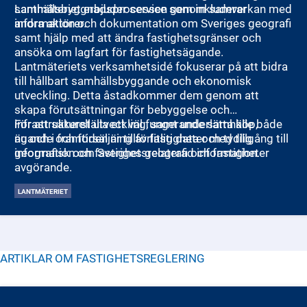
samhällsbyggnadsprocessen genom samverkan med
Lantmäteriet erbjuder service som inkluderar
andra aktörer.
information och dokumentation om Sveriges geografi
samt hjälp med att ändra fastighetsgränser och
ansöka om lagfart för fastighetsägande.
Lantmäteriets verksamhetsidé fokuserar på att bidra
till hållbart samhällsbyggande och ekonomisk
utveckling. Detta åstadkommer dem genom att
skapa förutsättningar för bebyggelse och
infrastrukturell utveckling, samt underlätta köp,
För att säkerställa ett väl fungerande samhälle både
ägande och försäljning av fastigheter med tillgång till
nu och i framtiden är tillförlitlig data och tydlig
geografisk och fastighetsrelaterad information.
information om Sveriges geografi och fastigheter
avgörande.
LANTMÄTERIET
ARTIKLAR OM
FASTIGHETSREGLERING