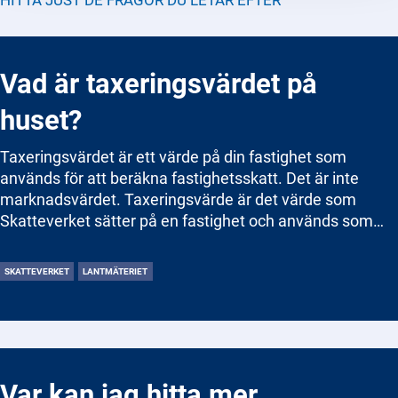
Vad är taxeringsvärdet på
huset?
Taxeringsvärdet är ett värde på din fastighet som
används för att beräkna fastighetsskatt. Det är inte
marknadsvärdet. Taxeringsvärde är det värde som
Skatteverket sätter på en fastighet och används som
underlag för att beräkna bland annat fastighetsavgift,
fastighetsskatt och vid vissa tillfällen stämpelskatt när
SKATTEVERKET
LANTMÄTERIET
fastigheten byter ägare. Värdet ska spegla 75 % av
marknadsvärdet två år innan den aktuella taxeringen.
Till exempel: Om din fastighet taxeras år 2025 baseras
värdet på uppskattat marknadsvärde från 2023.
Skatteverket tar hänsyn till faktorer som läget, storleken
Var kan jag hitta mer
på fastigheten, byggnadens standard och typ av mark.