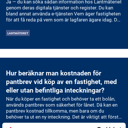
Ja — du kan söka sådan information hos Lantmäteriet
genom deras digitala tjänster och register. Du kan
bland annat använda e‑tjänsten Vem äger fastigheten
för att få reda på vem som är lagfaren ägare idag. Du
kan också beställa utdrag ur fastighetsregistret, där
du får information som lagfartsuppgifter, inteckningar
LANTMÄTERIET
och taxeringsuppgifter. För fastigheter du äger kan du
använda e‑tjänsten Min fastighet för att se detaljerad
information om ägarförändringar, rättigheter och
historiska åtgärder. Slutligen kan du titta på
historiska kartor för att se hur fastigheten och
omgivningarna sett ut genom tiderna.
Hur beräknar man kostnaden för
pantbrev vid köp av en fastighet, med
eller utan befintliga inteckningar?
När du köper en fastighet och behöver ta ett bolån,
används pantbrev som säkerhet för lånet. Då kan en
pantbrev kostnad tillkomma, men bara om du
behöver ta ut en ny inteckning. Det är viktigt att förstå
när kostnaden gäller och hur den beräknas, särskilt