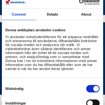
om det redan finns tidigare pantbrev kopplade till
LANTMÄTERIET
fastigheten.
Consent
Details
About
Denna webbplats använder cookies
Vi använder enhetsidentifierare för att anpassa innehållet
När betalar man stämpelskatt?
och annonserna till användarna, tillhandahålla funktioner
för sociala medier och analysera vår trafik. Vi
Stämpelskatt är en statlig skatt som du betalar i
vidarebefordrar även sådana identifierare och annan
information från din enhet till de sociala medier och
samband med vissa typer av fastighetsaffärer. Den
annons- och analysföretag som vi samarbetar med.
vanligaste situationen är vid köp av fastighet eller
Dessa kan i sin tur kombinera informationen med annan
tomträtt, men det kan även förekomma vid uttag av
information som du har tillhandahållit eller som de har
inteckning. I vissa undantagsfall kan stämpelskatt
samlat in när du har använt deras tjänster.
också behöva betalas vid gåva med villkor.
LANTMÄTERIET
Consent
Selection
Nödvändig
Inställningar