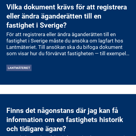
Vilka dokument krävs för att registrera
eller ändra äganderätten till en
fastighet i Sverige?
För att registrera eller ändra äganderätten till en
fastighet i Sverige måste du ansöka om lagfart hos
Lantmäteriet. Till ansökan ska du bifoga dokument
som visar hur du förvärvat fastigheten — till exempel
köpehandling, gåvobrev, arvskifte eller
bodelningshandling. Originalhandlingar eller bestyrkta
LANTMÄTERIET
kopior krävs. Om fastigheten är en tomträtt måste du
ansöka om inskrivning av tomträttsinnehav. I vissa fall
kan även fullmakter, medgivanden eller andra
handlingar behövas beroende på situation och vilka
parter som är inblandade.
Finns det någonstans där jag kan få
information om en fastighets historik
och tidigare ägare?