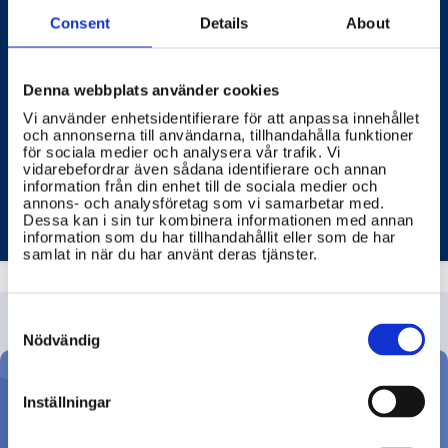
Consent
Details
About
Vilka regler gäller för arbetsgivare kring
arbetsmiljö och säkerhet?
Denna webbplats använder cookies
Arbetsgivare har ett stort ansvar för att säkerställa en
Vi använder enhetsidentifierare för att anpassa innehållet
trygg och hälsosam arbetsmiljö för sina anställda.
och annonserna till användarna, tillhandahålla funktioner
för sociala medier och analysera vår trafik. Vi
vidarebefordrar även sådana identifierare och annan
RIKSDAGENS
ARBETSMILJÖVERKET
information från din enhet till de sociala medier och
annons- och analysföretag som vi samarbetar med.
Dessa kan i sin tur kombinera informationen med annan
information som du har tillhandahållit eller som de har
samlat in när du har använt deras tjänster.
Consent
Selection
Nödvändig
Inställningar
Ställ din fråga