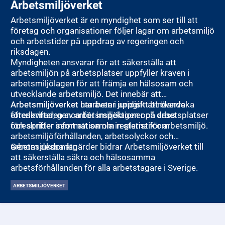
Arbetsmiljöverket
Arbetsmiljöverket är en myndighet som ser till att
företag och organisationer följer lagar om arbetsmiljö
och arbetstider på uppdrag av regeringen och
riksdagen.
Myndigheten ansvarar för att säkerställa att
arbetsmiljön på arbetsplatser uppfyller kraven i
arbetsmiljölagen för att främja en hälsosam och
utvecklande arbetsmiljö. Det innebär att
Arbetsmiljöverket utarbetar juridiskt bindande
Arbetsmiljöverket har även i uppgift att övervaka
föreskrifter, genomför inspektioner på arbetsplatser
efterlevnaden av arbetsmiljölagen och dess
och sprider information om reglerna för arbetsmiljö.
föreskrifter samt att samla in statistik om
arbetsmiljöförhållanden, arbetsolyckor och
arbetssjukdomar.
Genom dessa åtgärder bidrar Arbetsmiljöverket till
att säkerställa säkra och hälsosamma
arbetsförhållanden för alla arbetstagare i Sverige.
ARBETSMILJÖVERKET