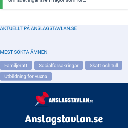
lönebildning och medling vid
arbetstvister. Goda arbetsvillkor och
en bra arbetsmiljö bidrar till en hög
produktivitet i svensk ekonomi som
AKTUELLT PÅ ANSLAGSTAVLAN.SE
MEST SÖKTA ÄMNEN
Familjerätt
Socialförsäkringar
Skatt och tull
Utbildning för vuxna
Anslagstavlan.se