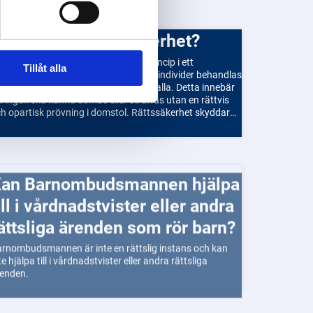
Vad innebär rättssäkerhet?
ttssäkerhet är en grundläggande princip i ett
Tillåt alla
ttssamhälle som säkerställer att alla individer behandlas
ttvist och att lagen tillämpas lika för alla. Detta innebär
t ingen ska kunna dömas eller straffas utan en rättvis
h opartisk prövning i domstol. Rättssäkerhet skyddar
kså individens friheter och rättigheter genom att
rantera att ingen kan utsättas för godtycklig
ktutövning från staten eller myndigheter. Det är en
ktig del av demokratiska samhällen och bidrar till att
älpa
gga förtroende för rättssystemet.
ill i vårdnadstvister eller andra
ättsliga ärenden som rör barn?
rnombudsmannen är inte en rättslig instans och kan
te hjälpa till i vårdnadstvister eller andra rättsliga
enden.