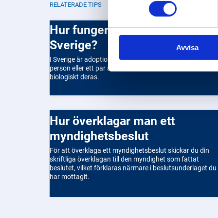
RELATERADE TIPS
Hur fungerar adoption i
Sverige?
Avvisa
I Sverige är adoption en process som möjliggör för en
person eller ett par att bli föräldrar till ett barn som inte 
biologiskt deras.
Hur överklagar man ett
myndighetsbeslut
För att överklaga ett myndighetsbeslut skickar du din
skriftliga överklagan till den myndighet som fattat
beslutet, vilket förklaras närmare i beslutsunderlaget du
har mottagit.