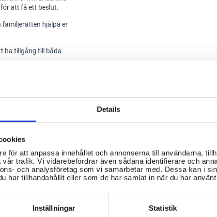
ör att få ett beslut.
amiljerätten hjälpa er
 ha tillgång till båda
okus vid alla beslut om
Details
-och-barn/vardnad-
cookies
nge.html
e för att anpassa innehållet och annonserna till användarna, tillh
vår trafik. Vi vidarebefordrar även sådana identifierare och anna
nnons- och analysföretag som vi samarbetar med. Dessa kan i sin
har tillhandahållit eller som de har samlat in när du har använt 
Inställningar
Statistik