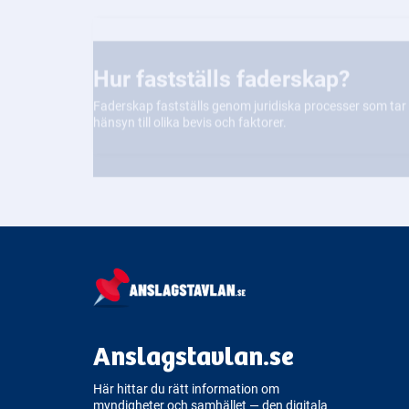
Hur fastställs faderskap?
Faderskap fastställs genom juridiska processer som tar
hänsyn till olika bevis och faktorer.
Anslagstavlan.se
Här hittar du rätt information om
myndigheter och samhället — den digitala