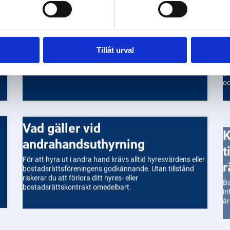
Hur ansöker jag om adoption?
Rä
Tillåt urval
rä
Du kan ansöka om adoption genom att kontakta
rä
Socialstyrelsen eller din lokala kommun.
är
at
oc
oc
ga
ma
vi
Kan Barnombudsmannen hj
Vad gäller vid
by
t
andrahandsuthyrning
r
För att hyra ut i andra hand krävs alltid hyresvärdens eller
bostadsrättsföreningens godkännande. Utan tillstånd
Ba
riskerar du att förlora ditt hyres- eller
in
bostadsrättskontrakt omedelbart.
är