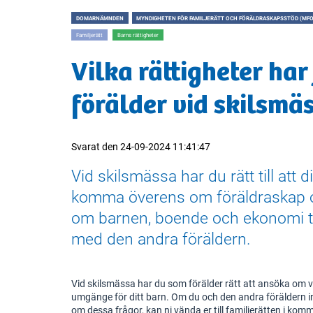
DOMARNÄMNDEN
MYNDIGHETEN FÖR FAMILJERÄTT OCH FÖRÄLDRASKAPSSTÖD (MFO
Familjerätt
Barns rättigheter
Vilka rättigheter har
förälder vid skilsmä
Svarat den
24-09-2024 11:41:47
Vid skilsmässa har du rätt till att 
komma överens om föräldraskap 
om barnen, boende och ekonomi 
med den andra föräldern.
Vid skilsmässa har du som förälder rätt att ansöka om
umgänge för ditt barn. Om du och den andra föräldern
om dessa frågor, kan ni vända er till familjerätten i ko