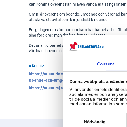
kan komma överens kan ni även vända er till tingsrätten f
Om ni är överens om boende, umgänge och vårdnad kan f
att skriva ett avtal som blir juridiskt bindande.
Enligt lagen om vårdnad om barn har barnet alltid rätt att
sina föräldrar, men det kan finnas undantag.
Det är alltid barnets bästa som är avgörande och står i f
vårdnad, boende och umgänge.
Consent
KÄLLOR
https://www.domstol.se/amnen/familj/foraldrar
boende-och-umgange/
Denna webbplats använder 
https://www.mfof.se/vardnad-boende-och-umga
Vi använder enhetsidentifierar
sociala medier och analysera 
till de sociala medier och a
med annan information som du 
Consent
Selection
Nödvändig