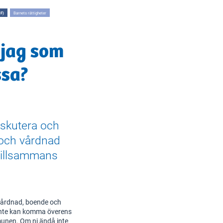
F)
Barnets rättigheter
 jag som
ssa?
diskutera och
och vårdnad
tillsammans
 vårdnad, boende och
 inte kan komma överens
mmunen. Om ni ändå inte