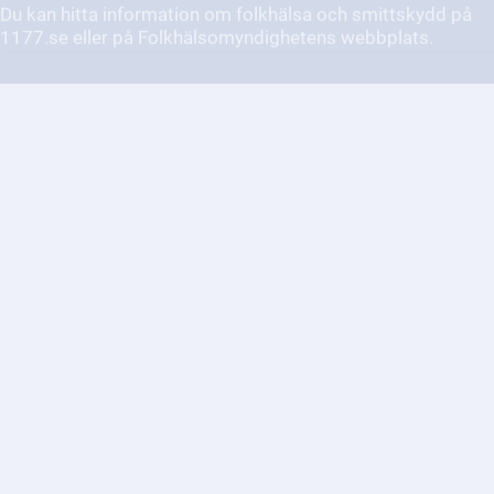
Vad innebär barnkonventionen
och hur påverkar den barnens
rättigheter i Sverige?
Barnkonventionen är en internationell överenskommelse
som skyddar barns rättigheter och säkerställer deras
välbefinnande. Den påverkar svensk lag och styr hur barn
behandlas i samhället.
Hur kan jag anmäla om jag