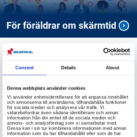
För föräldrar om skärmtid
socialstyrelsen.se
Consent
Details
About
Denna webbplats använder cookies
VIKTIG INFORMATION
Vi använder enhetsidentifierare för att anpassa innehållet
och annonserna till användarna, tillhandahålla funktioner
för sociala medier och analysera vår trafik. Vi
Finns det några specifika rättigheter för
vidarebefordrar även sådana identifierare och annan
ungdomar i Sverige som skiljer sig från
information från din enhet till de sociala medier och
vuxnas rättigheter?
annons- och analysföretag som vi samarbetar med.
Dessa kan i sin tur kombinera informationen med annan
information som du har tillhandahållit eller som de har
Vilka rättigheter har ungdomar i