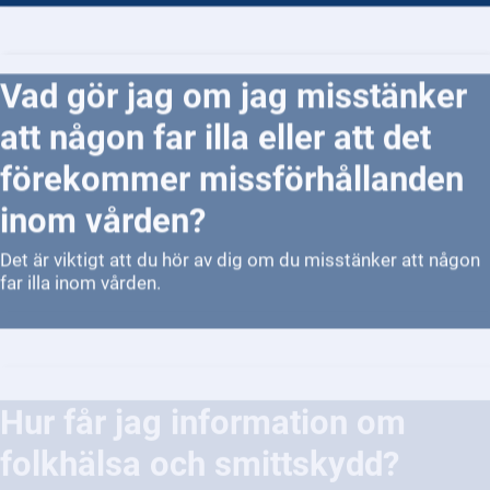
Vad gör jag om jag misstänker
att någon far illa eller att det
förekommer missförhållanden
inom vården?
Det är viktigt att du hör av dig om du misstänker att någon
far illa inom vården.
Hur får jag information om
folkhälsa och smittskydd?
Du kan hitta information om folkhälsa och smittskydd på
1177.se eller på Folkhälsomyndighetens webbplats.