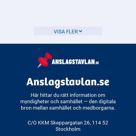
misstänker att ett barn far illa?
Det är viktigt att du anmäler dina misstankar om ett barn
far illa så att barnet kan få den hjälp det behöver.
VISA FLER
Anslagstavlan.se
Här hittar du rätt information om
myndigheter och samhället — den digitala
bron mellan samhället och medborgarna.
C/O KKM Skeppargatan 26, 114 52
Stockholm