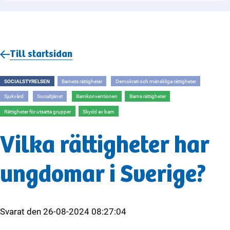
Till startsidan
SOCIALSTYRELSEN
Barnets rättigheter
Demokrati och mänskliga rättigheter
Sjukvård
Socialtjänst
Barnkonventionen
Barns rättigheter
Rättigheter för utsatta grupper
Skydd av barn
Vilka rättigheter har
ungdomar i Sverige?
Svarat den
26-08-2024 08:27:04