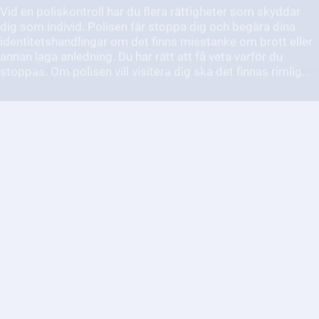
stoppas. Om polisen vill visitera dig ska det finnas rimlig
misstanke om att du bär vapen, narkotika eller andra farliga
föremål. Polisen får inte använda mer tvång än vad som
krävs, och alla åtgärder ska ske med respekt och hänsyn.
Du kan också neka att svara om du är misstänkt för brott,
men polisen kan då fortsätta utreda.
Vad gör jag om jag misstänker
att någon far illa eller att det
förekommer missförhållanden
inom vården?
Det är viktigt att du hör av dig om du misstänker att någon
far illa inom vården.