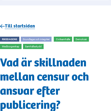
Till startsidan
RIKSDAGENS
Grundlagar och integritet
Civilsamhälle
Demokrati
Medborgarskap
Samhällsskydd
Vad är skillnaden
mellan censur och
ansvar efter
publicering?