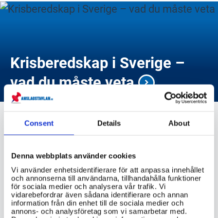
Krisberedskap i Sverige –
vad du måste veta
Consent
Details
About
riksdagen.se
Denna webbplats använder cookies
Vi använder enhetsidentifierare för att anpassa innehållet
och annonserna till användarna, tillhandahålla funktioner
för sociala medier och analysera vår trafik. Vi
VIKTIG INFORMATION
vidarebefordrar även sådana identifierare och annan
information från din enhet till de sociala medier och
annons- och analysföretag som vi samarbetar med.
Hur skiljer sig ansvarsområdena för