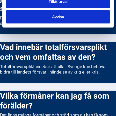
Tillåt urval
sjukdom?
Avvisa
Det är viktigt att du följer de råd och rekommendationer
som ges av hälso- och sjukvården.
Vad innebär totalförsvarsplikt
och vem omfattas av den?
Totalförsvarsplikt innebär att alla i Sverige kan behöva
bidra till landets försvar i händelse av krig eller kris.
Vilka förmåner kan jag få som
förälder?
Det finns många förmåner och stöd som du kan få som