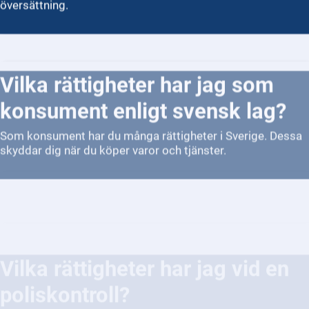
översättning.
Vilka rättigheter har jag som
konsument enligt svensk lag?
Som konsument har du många rättigheter i Sverige. Dessa
skyddar dig när du köper varor och tjänster.
Vilka rättigheter har jag vid en
poliskontroll?
Vid en poliskontroll har du flera rättigheter som skyddar
dig som individ. Polisen får stoppa dig och begära dina
identitetshandlingar om det finns misstanke om brott eller
annan laga anledning. Du har rätt att få veta varför du