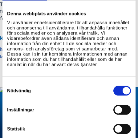
Tänk på att det är olagligt att köra ett påställt fordon utan
trafikförsäkring, även om det bara är till och från
Denna webbplats använder cookies
försäkringskontoret.
Vi använder enhetsidentifierare för att anpassa innehållet
och annonserna till användarna, tillhandahålla funktioner
för sociala medier och analysera vår trafik. Vi
KÄLLOR
vidarebefordrar även sådana identifierare och annan
information från din enhet till de sociala medier och
annons- och analysföretag som vi samarbetar med.
https://www.transportstyrelsen.se/sv/vagtrafik/fordon/aga-
Dessa kan i sin tur kombinera informationen med annan
kopa-eller-salja-fordon/agarbyte/
information som du har tillhandahållit eller som de har
samlat in när du har använt deras tjänster.
Consent
Selection
Nödvändig
Inställningar
Statistik
Däckbyte