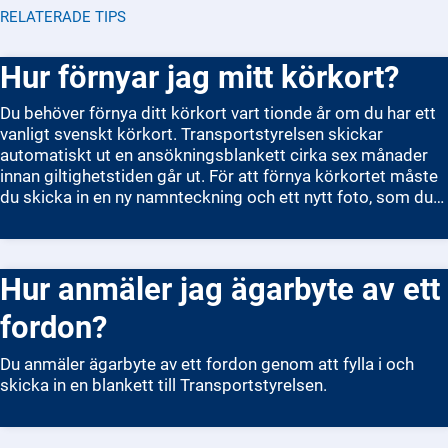
RELATERADE TIPS
Hur förnyar jag mitt körkort?
Du behöver förnya ditt körkort vart tionde år om du har ett
vanligt svenskt körkort. Transportstyrelsen skickar
automatiskt ut en ansökningsblankett cirka sex månader
innan giltighetstiden går ut. För att förnya körkortet måste
du skicka in en ny namnteckning och ett nytt foto, som du
själv ordnar. Du kan fotografera dig på vissa Trafikverkets
kontor eller hos en fotograf. När du har skickat in allt,
betalar du en avgift. Det nya körkortet skickas hem med
Hur anmäler jag ägarbyte av ett
posten inom några veckor. Om ditt körkort redan har gått
ut får du inte köra förrän du har fått ett nytt.
fordon?
Du anmäler ägarbyte av ett fordon genom att fylla i och
skicka in en blankett till Transportstyrelsen.