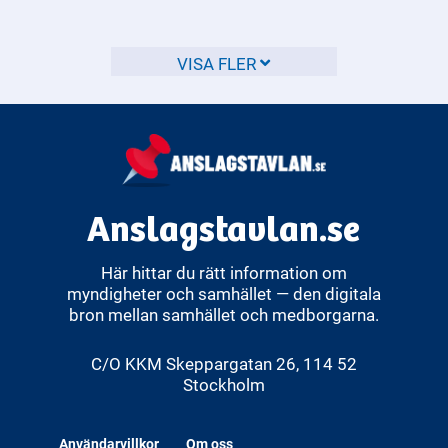
CE-märkning gäller för många produkter som säljs inom
EU, och det är viktigt att känna till vilka produkter som
omfattas.
VISA FLER
Anslagstavlan.se
Här hittar du rätt information om
myndigheter och samhället — den digitala
bron mellan samhället och medborgarna.
C/O KKM Skeppargatan 26, 114 52
Stockholm
Användarvillkor
Om oss