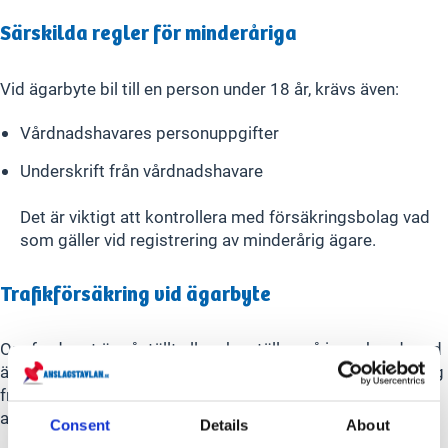
Särskilda regler för minderåriga
Vid ägarbyte bil till en person under 18 år, krävs även:
Vårdnadshavares personuppgifter
Underskrift från vårdnadshavare
Det är viktigt att kontrollera med försäkringsbolag vad
som gäller vid registrering av minderårig ägare.
Trafikförsäkring vid ägarbyte
Om fordonet är påställt eller ska ställas på i samband med
ägarbytet, måste den nya ägaren teckna en trafikförsäkring
från och med ägarbytesdatumet. Säljarens försäkring
avslutas automatiskt när ägarbytet registreras.
Consent
Details
About