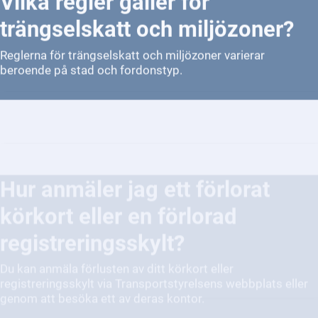
trängselskatt och miljözoner?
Reglerna för trängselskatt och miljözoner varierar
beroende på stad och fordonstyp.
Hur anmäler jag ett förlorat
körkort eller en förlorad
registreringsskylt?
Du kan anmäla förlusten av ditt körkort eller
registreringsskylt via Transportstyrelsens webbplats eller
genom att besöka ett av deras kontor.