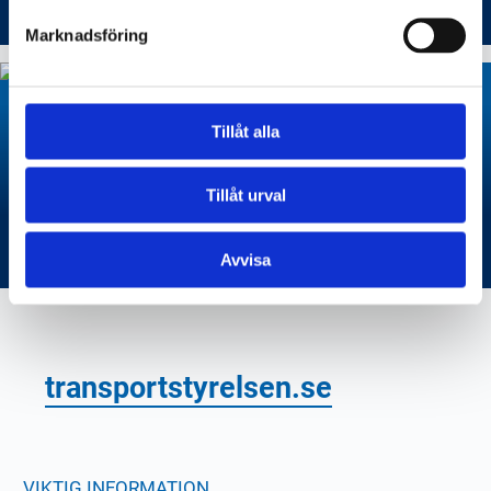
Marknadsföring
Tillåt alla
Elsparkcykel och
Tillåt urval
trafiksäkerhet
Avvisa
transportstyrelsen.se
VIKTIG INFORMATION