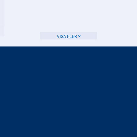
underhåll och förbättringar av vägar.
CE
EU
om
VISA FLER