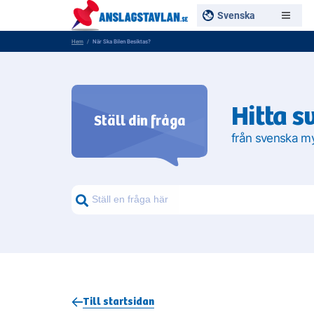
Svenska
Hem
När Ska Bilen Besiktas?
Hitta s
Ställ din fråga
från svenska m
Sök frågor om myndigheter
Sök
Till startsidan