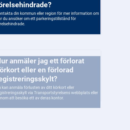
örelsehindrade?
ntakta din kommun eller region för mer information om
r du ansöker om ett parkeringstillstånd för
relsehindrade.
örlorat
örkort eller en förlorad
egistreringsskylt?
 kan anmäla förlusten av ditt körkort eller
gistreringsskylt via Transportstyrelsens webbplats eller
nom att besöka ett av deras kontor.
Vilka produkter ska CE-märkas?