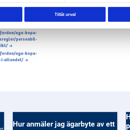
Tillåt urval
k/fordon/aga-kopa-
k/fordon/aga-kopa-
sregler/personbil-
ikt/
k/fordon/aga-kopa-
-i-utlandet/
Hur ansöker ja
Hur anmäler jag ägarbyte av ett
p
tt