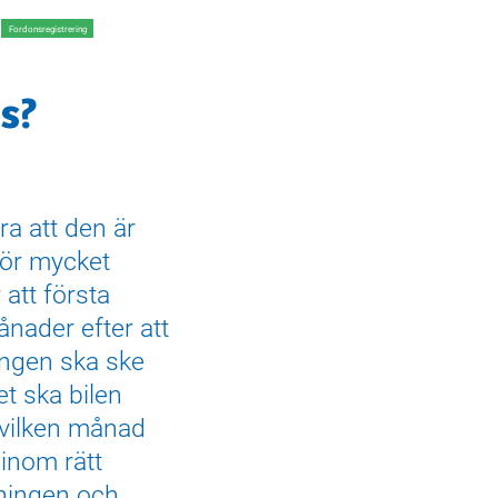
Fordonsregistrering
as?
era att den är
 för mycket
 att första
nader efter att
ingen ska ske
t ska bilen
a vilken månad
 inom rätt
tningen och