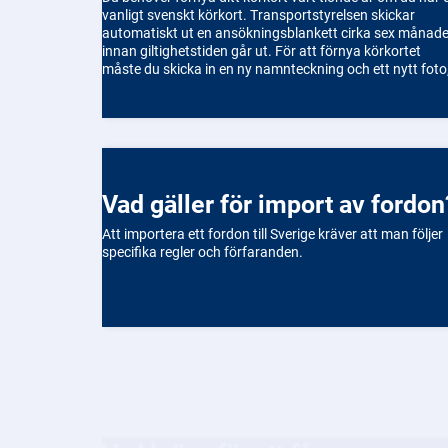
vanligt svenskt körkort. Transportstyrelsen skickar
automatiskt ut en ansökningsblankett cirka sex månade
innan giltighetstiden går ut. För att förnya körkortet
måste du skicka in en ny namnteckning och ett nytt foto
som du själv ordnar. Du kan fotografera dig på vissa
Trafikverkets kontor eller hos en fotograf. När du har
skickat in allt, betalar du en avgift. Det nya körkortet
skickas hem med posten inom några veckor. Om ditt
körkort redan har gått ut får du inte köra förrän du har
fått ett nytt.
Vad gäller för import av fordon
Att importera ett fordon till Sverige kräver att man följer
specifika regler och förfaranden.
Vad krävs för att få
körkortstillstånd?
För att få körkortstillstånd måste du uppfylla vissa krav,