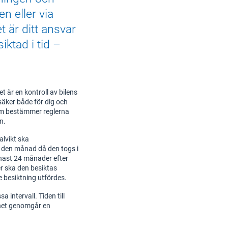
n eller via
t är ditt ansvar
iktad i tid –
et är en kontroll av bilens
 säker både för dig och
som bestämmer reglerna
n.
alvikt ska
r den månad då den togs i
nast 24 månader efter
r ska den besiktas
 besiktning utfördes.
a intervall. Tiden till
onet genomgår en