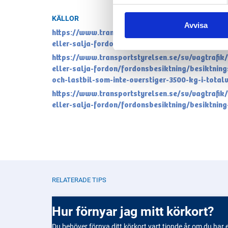
KÄLLOR
Avvisa
https://www.transportstyrelsen.se/sv/vagtrafi
eller-salja-fordon/fordonsbesiktning/
https://www.transportstyrelsen.se/sv/vagtrafi
eller-salja-fordon/fordonsbesiktning/besiktning
och-lastbil-som-inte-overstiger-3500-kg-i-totalv
https://www.transportstyrelsen.se/sv/vagtrafi
eller-salja-fordon/fordonsbesiktning/besiktning
RELATERADE TIPS
Hur förnyar jag mitt körkort?
Du behöver förnya ditt körkort vart tionde år om du har e