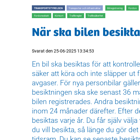
TRANSPORTSTYRELSEN
Transporter och infrastruktur
Bilregistrering
Fordon
Fordonsskatt
Körkort
Trafikregler
Trafiksäkerhet
När ska bilen besikt
Svarat den
25-06-2025 13:34:53
En bil ska besiktas för att kontroll
säker att köra och inte släpper ut
avgaser. För nya personbilar gäller
besiktningen ska ske senast 36 må
bilen registrerades. Andra besiktn
inom 24 månader därefter. Efter de
besiktas varje år. Du får själv välj
du vill besikta, så länge du gör det
tidsram. Du kan se senaste besik