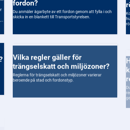
fordon?
r
r
Du anmäler ägarbyte av ett fordon genom att fylla i och
Ko
skicka in en blankett till Transportstyrelsen.
hu
,
rö
Hur anmäler jag ett f
Vilka regler gäller för
k
?
trängselskatt och miljözoner?
r
Reglerna för trängselskatt och miljözoner varierar
Du
beroende på stad och fordonstyp.
re
ge
Hur fungerar det med vägtullar?
Vägtullar är en avgiftsbaserad modell för att finansiera