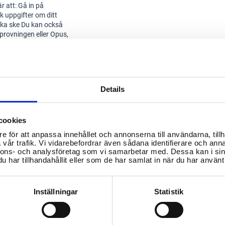
r att: Gå in på
 uppgifter om ditt
ska ske Du kan också
provningen eller Opus,
rförbud. Fordonet får då
tion och till ett
ttning att fordonet är
Details
lämpliga väg till ett
cookies
e för att anpassa innehållet och annonserna till användarna, tillh
vår trafik. Vi vidarebefordrar även sådana identifierare och anna
efriade
nnons- och analysföretag som vi samarbetar med. Dessa kan i sin
har tillhandahållit eller som de har samlat in när du har använt 
Inställningar
Statistik
större delen av året, ska
inner sig. Ett