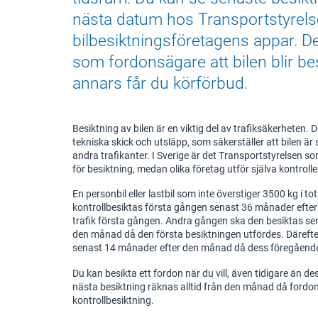
nästa datum hos Transportstyrelse
bilbesiktningsföretagens appar. De
som fordonsägare att bilen blir bes
annars får du körförbud.
Besiktning av bilen är en viktig del av trafiksäkerheten. D
tekniska skick och utsläpp, som säkerställer att bilen är
andra trafikanter. I Sverige är det Transportstyrelsen 
för besiktning, medan olika företag utför själva kontrolle
En personbil eller lastbil som inte överstiger 3500 kg i tot
kontrollbesiktas första gången senast 36 månader efte
trafik första gången. Andra gången ska den besiktas se
den månad då den första besiktningen utfördes. Därefte
senast 14 månader efter den månad då dess föregående
Du kan besikta ett fordon när du vill, även tidigare än dess
nästa besiktning räknas alltid från den månad då ford
kontrollbesiktning.