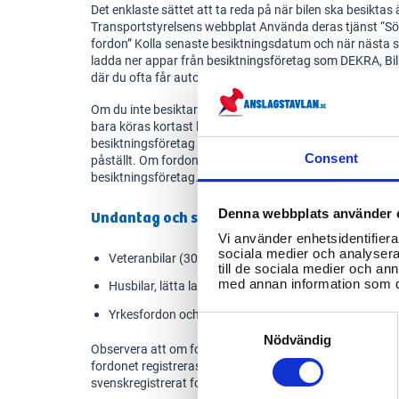
Det enklaste sättet att ta reda på när bilen ska besiktas ä
Transportstyrelsens webbplat Använda deras tjänst “Sök
fordon” Kolla senaste besiktningsdatum och när nästa 
ladda ner appar från besiktningsföretag som DEKRA, Bil
där du ofta får automatiska påminnelser.
Om du inte besiktar fordonet i tid får du automatiskt kö
bara köras kortast lämpliga väg till en verkstad för repara
besiktningsföretag för kontrollbesiktning, under förutsä
Consent
påställt. Om fordonet är avställt får du bara köra kortast 
besiktningsföretag.
Denna webbplats använder 
Undantag och specialfall för besiktning
Vi använder enhetsidentifierar
sociala medier och analysera 
Veteranbilar (30 år eller äldre) kan vara besiktningsb
till de sociala medier och a
med annan information som du 
Husbilar, lätta lastbilar och släp kan ha andra regler
Yrkesfordon och taxi har ofta tätare kontrollkrav
Consent
Selection
Nödvändig
Observera att om fordonet befinner sig utomlands under 
fordonet registreras och besiktas i det landet där det bef
svenskregistrerat fordon ska besiktas i Sverige annars.