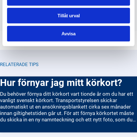
utgångsdatum, och finns det någon
information om detta på
Tillåt urval
Transportstyrelsens webbplats?
Avvisa
RELATERADE TIPS
Hur förnyar jag mitt körkort?
Du behöver förnya ditt körkort vart tionde år om du har ett
vanligt svenskt körkort. Transportstyrelsen skickar
automatiskt ut en ansökningsblankett cirka sex månader
innan giltighetstiden går ut. För att förnya körkortet måste
du skicka in en ny namnteckning och ett nytt foto, som du
själv ordnar. Du kan fotografera dig på vissa Trafikverkets
kontor eller hos en fotograf. När du har skickat in allt,