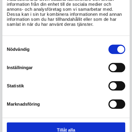
information från din enhet till de sociala medier och
annons- och analysföretag som vi samarbetar med.
transportstyrelsen.se
Dessa kan i sin tur kombinera informationen med annan
information som du har tillhandahållit eller som de har
samlat in när du har använt deras tjänster.
Consent
VIKTIG INFORMATION
Selection
Nödvändig
Hur lång är handläggningstiden för en
körkortsansökan i Sverige generellt,
Inställningar
och var kan jag hitta aktuell
information om detta?
Statistik
Vilka dokument behöver jag för att
beställa ett nytt körkort, och finns det
en nationell checklista tillgänglig på
Marknadsföring
Transportstyrelsens hemsida?
När behöver jag beställa nytt körkort i
förhållande till körkortets
Tillåt alla