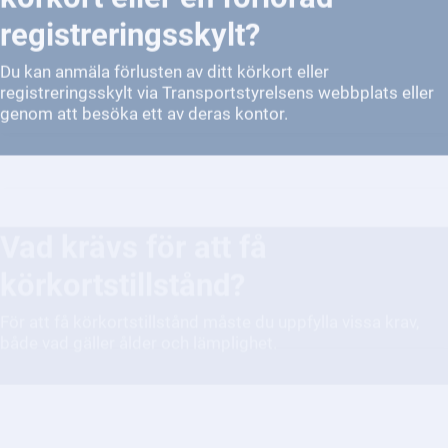
Du kan anmäla förlusten av ditt körkort eller
registreringsskylt via Transportstyrelsens webbplats eller
genom att besöka ett av deras kontor.
Vad krävs för att få
körkortstillstånd?
För att få körkortstillstånd måste du uppfylla vissa krav,
både vad gäller ålder och lämplighet.
Hur fungerar det med vägtullar?
Vägtullar är en avgiftsbaserad modell för att finansiera