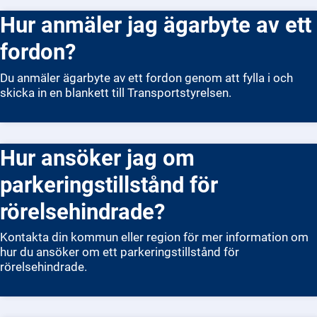
betalar du en avgift. Det nya körkortet skickas hem med
Hur anmäler jag ägarbyte av ett
posten inom några veckor. Om ditt körkort redan har gått
ut får du inte köra förrän du har fått ett nytt.
fordon?
Du anmäler ägarbyte av ett fordon genom att fylla i och
skicka in en blankett till Transportstyrelsen.
Hur ansöker jag om
parkeringstillstånd för
rörelsehindrade?
Kontakta din kommun eller region för mer information om
hur du ansöker om ett parkeringstillstånd för
rörelsehindrade.