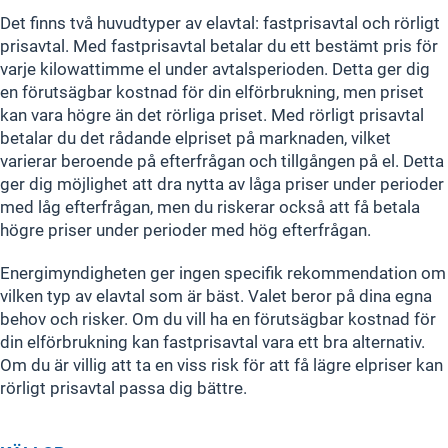
Det finns två huvudtyper av elavtal: fastprisavtal och rörligt
prisavtal. Med fastprisavtal betalar du ett bestämt pris för
varje kilowattimme el under avtalsperioden. Detta ger dig
en förutsägbar kostnad för din elförbrukning, men priset
kan vara högre än det rörliga priset. Med rörligt prisavtal
betalar du det rådande elpriset på marknaden, vilket
varierar beroende på efterfrågan och tillgången på el. Detta
ger dig möjlighet att dra nytta av låga priser under perioder
med låg efterfrågan, men du riskerar också att få betala
högre priser under perioder med hög efterfrågan.
Energimyndigheten ger ingen specifik rekommendation om
vilken typ av elavtal som är bäst. Valet beror på dina egna
behov och risker. Om du vill ha en förutsägbar kostnad för
din elförbrukning kan fastprisavtal vara ett bra alternativ.
Om du är villig att ta en viss risk för att få lägre elpriser kan
rörligt prisavtal passa dig bättre.