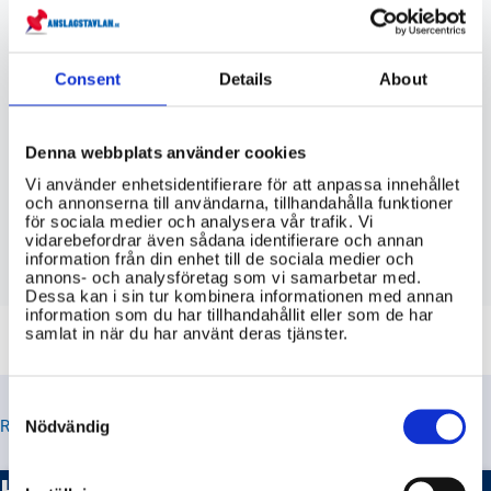
Vilka faktorer bör man ta hänsyn till
när man väljer mellan ett elavtal med
fast och rörligt pris?
Consent
Details
About
Hur kan jag som konsument få hjälp
med att välja det elavtal som passar
Denna webbplats använder cookies
mig bäst?
Vi använder enhetsidentifierare för att anpassa innehållet
och annonserna till användarna, tillhandahålla funktioner
Vilka fördelar och nackdelar finns det
för sociala medier och analysera vår trafik. Vi
med ett elavtal med fast respektive
vidarebefordrar även sådana identifierare och annan
rörligt pris?
information från din enhet till de sociala medier och
annons- och analysföretag som vi samarbetar med.
Dessa kan i sin tur kombinera informationen med annan
information som du har tillhandahållit eller som de har
samlat in när du har använt deras tjänster.
Consent
Selection
RELATERADE TIPS
Nödvändig
Hur kan jag jämföra elpriser