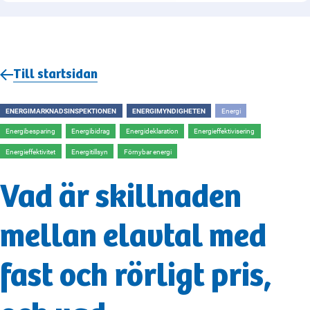
Till startsidan
ENERGIMARKNADSINSPEKTIONEN
ENERGIMYNDIGHETEN
Energi
Energibesparing
Energibidrag
Energideklaration
Energieffektivisering
Energieffektivitet
Energitillsyn
Förnybar energi
Vad är skillnaden
mellan elavtal med
fast och rörligt pris,