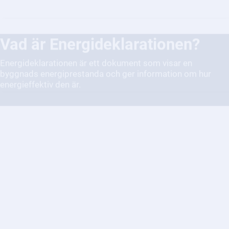
Vad är Energideklarationen?
Energideklarationen är ett dokument som visar en
byggnads energiprestanda och ger information om hur
energieffektiv den är.
Hur kan jag minska min
energiförbrukning och göra mitt
hem mer energieffektivt?
Att minska energiförbrukningen i hemmet är viktigt för
både ekonomin och miljön. Här är några tips på hur du kan
göra ditt hem mer energieffektivt.