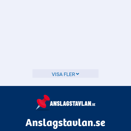
Hur ser Sveriges energimix ut,
och hur stor del av energin
kommer från förnybara källor?
VISA FLER
Sveriges energimix är en blandning av olika energikällor,
varav en betydande del kommer från förnybara källor.
Anslagstavlan.se