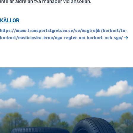
inte är äldre än två månader vid ansökan.
KÄLLOR
https://www.transportstyrelsen.se/sv/vagtrafik/korkort/ta-
korkort/medicinska-krav/nya-regler-om-korkort-och-syn/