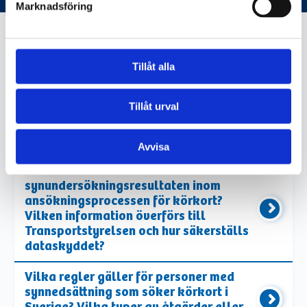
Marknadsföring
Tillåt alla
transportstyrelsen.se
Tillåt urval
VIKTIG INFORMATION
Avvisa
Hur hanteras
synundersökningsresultaten inom
ansökningsprocessen för körkort?
Vilken information överförs till
Transportstyrelsen och hur säkerställs
dataskyddet?
Vilka regler gäller för personer med
synnedsättning som söker körkort i
Sverige? Vilka typer av åtgärder eller