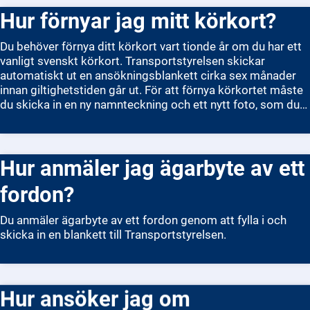
Hur förnyar jag mitt körkort?
Du behöver förnya ditt körkort vart tionde år om du har ett
vanligt svenskt körkort. Transportstyrelsen skickar
automatiskt ut en ansökningsblankett cirka sex månader
innan giltighetstiden går ut. För att förnya körkortet måste
du skicka in en ny namnteckning och ett nytt foto, som du
själv ordnar. Du kan fotografera dig på vissa Trafikverkets
kontor eller hos en fotograf. När du har skickat in allt,
betalar du en avgift. Det nya körkortet skickas hem med
Hur anmäler jag ägarbyte av ett
posten inom några veckor. Om ditt körkort redan har gått
ut får du inte köra förrän du har fått ett nytt.
fordon?
Du anmäler ägarbyte av ett fordon genom att fylla i och
skicka in en blankett till Transportstyrelsen.
Hur ansöker jag om