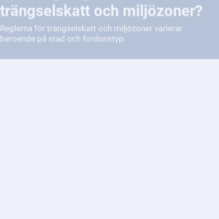
Reglerna för trängselskatt och miljözoner varierar
beroende på stad och fordonstyp.
Hur anmäler jag ett förlorat
körkort eller en förlorad
registreringsskylt?
Du kan anmäla förlusten av ditt körkort eller
registreringsskylt via Transportstyrelsens webbplats eller
genom att besöka ett av deras kontor.
Vad krävs för att få