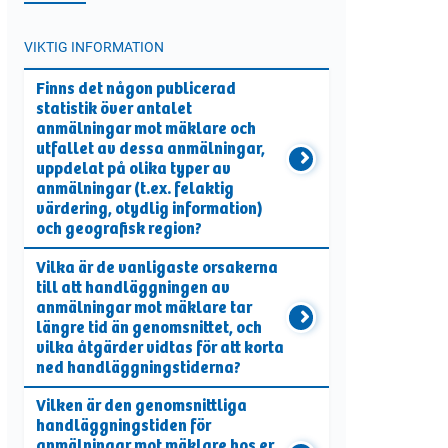
VIKTIG INFORMATION
Finns det någon publicerad
statistik över antalet
anmälningar mot mäklare och
utfallet av dessa anmälningar,
uppdelat på olika typer av
anmälningar (t.ex. felaktig
värdering, otydlig information)
och geografisk region?
Vilka är de vanligaste orsakerna
till att handläggningen av
anmälningar mot mäklare tar
längre tid än genomsnittet, och
vilka åtgärder vidtas för att korta
ned handläggningstiderna?
Vilken är den genomsnittliga
handläggningstiden för
anmälningar mot mäklare hos er