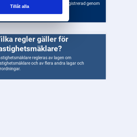
 kan kontrollera om en mäklare är registrerad genom
Tillåt alla
t kontakta Finansinspektionen.
för
astighetsmäklare?
stighetsmäklare regleras av lagen om
stighetsmäklare och av flera andra lagar och
rordningar.
er med
äklare?
ister med mäklare kan uppstå i olika situationer och
nteras på flera sätt.