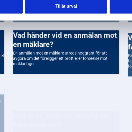
Du kan anmäla en fastighetsmäklare till
Du
Fastighetsmäklarinspektionen om du anser att de har
Tillåt urval
at
brutit mot mäklarlagen.
Vad händer vid en anmälan mot
Vilka regler gäller 
en mäklare?
f
En anmälan mot en mäklare utreds noggrant för att
Fa
det
avgöra om det föreligger ett brott eller förseelse mot
fa
mäklarlagen.
fö
Vad är en mäklare skyldig att
informera om?
Hur fungerar tvist
En mäklare har skyldigheter att informera om viktiga
m
aspekter av en fastighetsaffär, både för köpare och
säljare.
Tv
ha