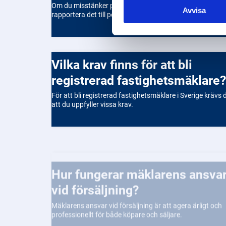
Om du misstänker penningtvätt är det viktigt att
Avvisa
rapportera det till polisen eller Finansinspektionen.
Vilka krav finns för att bli
registrerad fastighetsmäklare?
För att bli registrerad fastighetsmäklare i Sverige krävs 
att du uppfyller vissa krav.
Hur fungerar mäklarens ansvar
vid försäljning?
Mäklarens ansvar vid försäljning är att agera ärligt och
professionellt för både köpare och säljare.