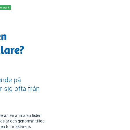
ntskydd
en
lare?
ende på
 sig ofta från
erar. En anmälan leder
leds är den genomsnittliga
den för mäklarens