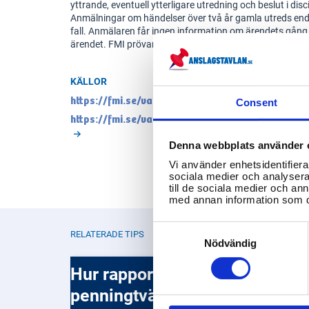
yttrande, eventuell ytterligare utredning och beslut i di
Anmälningar om händelser över två år gamla utreds enda
fall. Anmälaren får ingen information om ärendets gång, 
ärendet. FMI prövar inte tvister eller skadeståndskrav.
KÄLLOR
https://fmi.se/var-tillsyn/anmal-en-maklare/
Consent
https://fmi.se/var-tillsyn/handlaggning-av-anm
Denna webbplats använder 
Vi använder enhetsidentifierar
sociala medier och analysera 
till de sociala medier och a
med annan information som du 
Consent
RELATERADE TIPS
Selection
Nödvändig
Hur rapporterar jag misstänkt
penningtvätt?