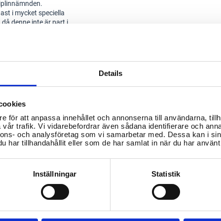
sciplinnämnden.
st i mycket speciella
då denne inte är part i
Details
alningar-och-arenden/
cookies
e för att anpassa innehållet och annonserna till användarna, tillh
vår trafik. Vi vidarebefordrar även sådana identifierare och anna
nnons- och analysföretag som vi samarbetar med. Dessa kan i sin
har tillhandahållit eller som de har samlat in när du har använt 
Inställningar
Statistik
Hur anmäler jag en
Hur kontrollerar jag
fastighetsmäklare?
m