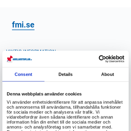
fmi.se
VIKTIG INFORMATION
Vilka myndigheter är ansvariga för att
hantera anmälningar mot mäklare i
Consent
Details
About
Sverige?
Vad händer med en anmälan mot en
Denna webbplats använder cookies
mäklare efter att den har lämnats in?
Vi använder enhetsidentifierare för att anpassa innehållet
och annonserna till användarna, tillhandahålla funktioner
Finns det någon statistik tillgänglig om
för sociala medier och analysera vår trafik. Vi
antalet anmälningar mot mäklare i
vidarebefordrar även sådana identifierare och annan
information från din enhet till de sociala medier och
Sverige?
annons- och analysföretag som vi samarbetar med.