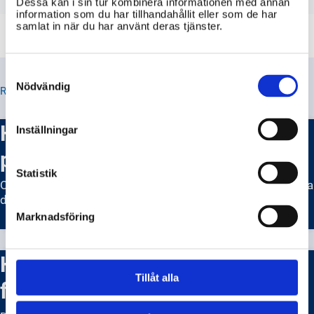
Dessa kan i sin tur kombinera informationen med annan
information som du har tillhandahållit eller som de har
samlat in när du har använt deras tjänster.
Consent
Selection
Nödvändig
RELATERADE TIPS
Hur rapporterar jag misstänkt
Inställningar
penningtvätt?
Statistik
Om du misstänker penningtvätt är det viktigt att rapportera
det till polisen eller Finansinspektionen.
Marknadsföring
Hur anmäler jag en
Tillåt alla
fastighetsmäklare?