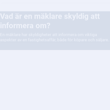
Vad är en mäklare skyldig att
informera om?
En mäklare har skyldigheter att informera om viktiga
aspekter av en fastighetsaffär, både för köpare och säljare.
Hur fungerar tvister med
mäklare?
Tvister med mäklare kan uppstå i olika situationer och
hanteras på flera sätt.