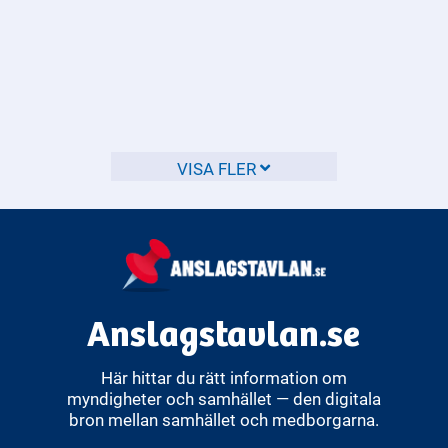
Vilken utbildning krävs för att
bli fastighetsmäklare?
För att bli fastighetsmäklare i Sverige krävs en specifik
utbildning och godkännande från
VISA FLER
Fastighetsmäklarinspektionen.
Anslagstavlan.se
Här hittar du rätt information om
myndigheter och samhället — den digitala
bron mellan samhället och medborgarna.