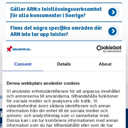
Gäller ARN:s tvistlösningsverksamhet
för alla konsumenter i Sverige?
Finns det några specifika områden där
ARN inte tar upp tvister?
Vilka typer av konsumenttvister kan
ARN ta upp?
Consent
Details
About
Denna webbplats använder cookies
Vi använder enhetsidentifierare för att anpassa innehållet
och annonserna till användarna, tillhandahålla funktioner
RELATERADE TIPS
för sociala medier och analysera vår trafik. Vi
vidarebefordrar även sådana identifierare och annan
Kostar det något att göra en
information från din enhet till de sociala medier och
annons- och analysföretag som vi samarbetar med.
Dessa kan i sin tur kombinera informationen med annan
anmälan till ARN?
information som du har tillhandahållit eller som de har