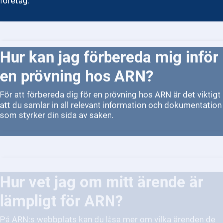
Hur kan jag förbereda mig inför
en prövning hos ARN?
För att förbereda dig för en prövning hos ARN är det viktigt
att du samlar in all relevant information och dokumentation
som styrker din sida av saken.
Hur vet jag om mitt ärende är
lämpligt för ARN?
På ARN:s webbplats kan du läsa mer om vilka ärenden de
handlägger och om ditt fall är lämpligt.