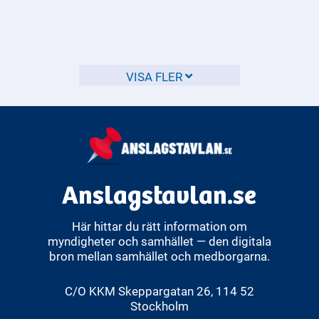
Reklamationsnämnden?
Allmänna reklamationsnämnden, ofta kallad ARN eller i
folkmun bara reklamationsnämnden, är en statlig
myndighet som hjälper till att lösa tvister mellan
VISA FLER
konsumenter och företag. ARN prövar ärenden opartiskt
och ger inte råd till någon av parterna.
Anslagstavlan.se
Här hittar du rätt information om
myndigheter och samhället — den digitala
bron mellan samhället och medborgarna.
C/O KKM Skeppargatan 26, 114 52
Stockholm