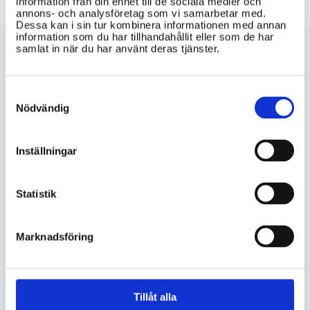
information från din enhet till de sociala medier och
annons- och analysföretag som vi samarbetar med.
Dessa kan i sin tur kombinera informationen med annan
information som du har tillhandahållit eller som de har
samlat in när du har använt deras tjänster.
konsumentverket.se
Consent
Selection
Nödvändig
VIKTIG INFORMATION
Inställningar
Vilka rättigheter har konsumenter när
de ingår abonnemang och avtal via
telefon?
Statistik
Finns det några specifika skyldigheter
Marknadsföring
för företag som erbjuder abonnemang
och avtal via telefon?
Vilka lagar och förordningar reglerar
Tillåt alla
avtal som ingås via telefon i Sverige?