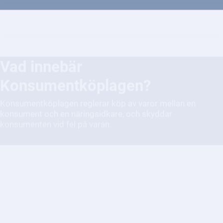
Vad innebär
Konsumentköplagen?
Konsumentköplagen reglerar köp av varor mellan en
konsument och en näringsidkare, och skyddar
konsumenten vid fel på varan.
Hur säger jag upp ett
abonnemang eller avtal?
Det beror på vilken typ av abonnemang eller avtal det gäller.
Kontakta den organisation eller företag du har avtalet med
för mer information.