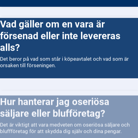
Vad gäller om en vara är
försenad eller inte levereras
alls?
Det beror på vad som står i köpeavtalet och vad som är
orsaken till förseningen.
Hur hanterar jag oseriösa
säljare eller blufföretag?
Det är viktigt att vara medveten om oseriösa säljare och
bluffföretag för att skydda dig själv och dina pengar.