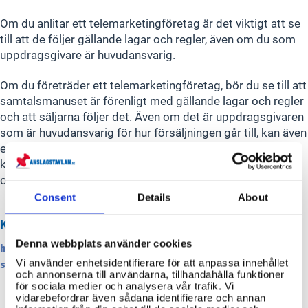
Om du anlitar ett telemarketingföretag är det viktigt att se
till att de följer gällande lagar och regler, även om du som
uppdragsgivare är huvudansvarig.
Om du företräder ett telemarketingföretag, bör du se till att
samtalsmanuset är förenligt med gällande lagar och regler
och att säljarna följer det. Även om det är uppdragsgivaren
som är huvudansvarig för hur försäljningen går till, kan även
ett anlitat telemarketingföretag ha ett ansvar om
konsumenter vilseleds genom utelämnad, felaktig eller
otydlig information.
Consent
Details
About
KÄLLOR
Denna webbplats använder cookies
https://www.konsumentverket.se/for-foretag/olika-
Vi använder enhetsidentifierare för att anpassa innehållet
saljkanaler/regler-for-telefonforsaljning/
och annonserna till användarna, tillhandahålla funktioner
för sociala medier och analysera vår trafik. Vi
vidarebefordrar även sådana identifierare och annan